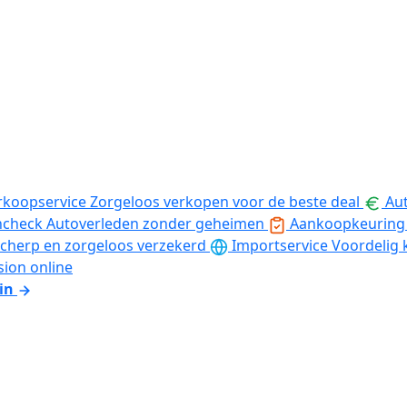
rkoopservice
Zorgeloos verkopen voor de beste deal
Aut
ncheck
Autoverleden zonder geheimen
Aankoopkeuring
cherp en zorgeloos verzekerd
Importservice
Voordelig 
sion online
in