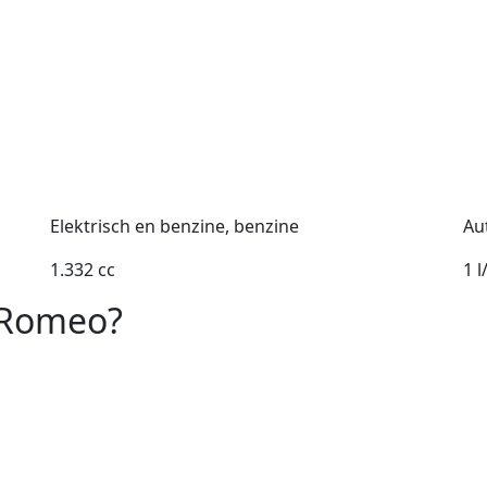
Elektrisch en benzine, benzine
Au
1.332 cc
1 
a Romeo?