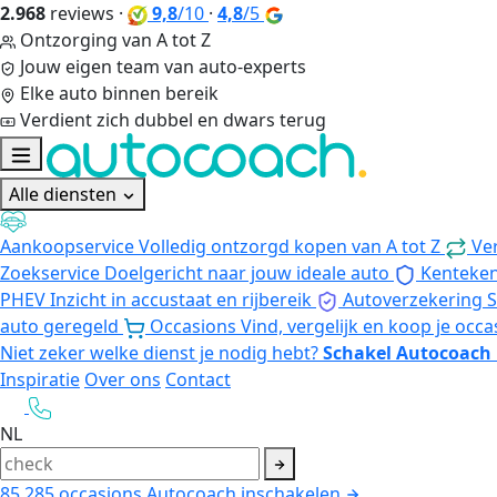
2.968
reviews
·
9,8
/10
·
4,8
/5
Ontzorging van A tot Z
Jouw eigen team van auto-experts
Elke auto binnen bereik
Verdient zich dubbel en dwars terug
Alle diensten
Aankoopservice
Volledig ontzorgd kopen van A tot Z
Ve
Zoekservice
Doelgericht naar jouw ideale auto
Kenteke
PHEV
Inzicht in accustaat en rijbereik
Autoverzekering
S
auto geregeld
Occasions
Vind, vergelijk en koop je occa
Niet zeker welke dienst je nodig hebt?
Schakel Autocoach 
Inspiratie
Over ons
Contact
NL
85.285
occasions
Autocoach inschakelen