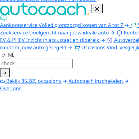
Aankoopservice
Volledig ontzorgd kopen van A tot Z
Zoekservice
Doelgericht naar jouw ideale auto
Kente
EV & PHEV
Inzicht in accustaat en rijbereik
Autoverze
rondom jouw auto geregeld
Occasions
Vind, vergelij
NL
Bekijk
85.285
occasions
Autocoach inschakelen
Over ons