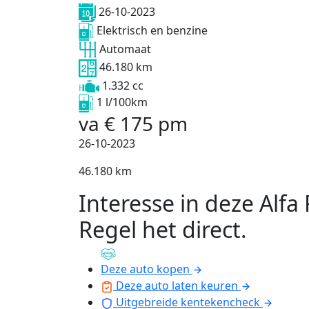
26-10-2023
Elektrisch en benzine
Automaat
46.180 km
1.332 cc
1 l/100km
va
€
175
pm
26-10-2023
46.180 km
Interesse in deze Alf
Regel het direct
.
Deze auto kopen
Deze auto laten keuren
Uitgebreide kentekencheck