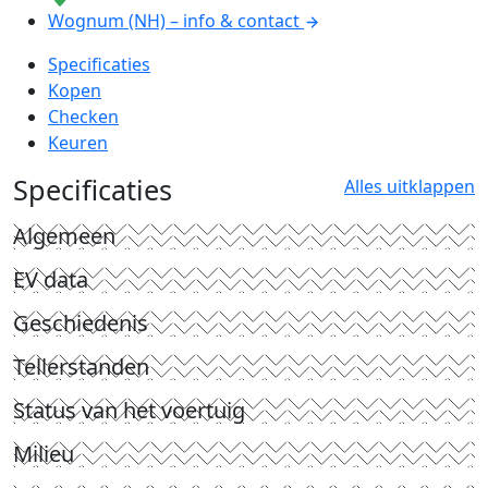
Wognum (NH) – info & contact
Specificaties
Kopen
Checken
Keuren
Specificaties
Alles uitklappen
Algemeen
EV data
Geschiedenis
Tellerstanden
Status van het voertuig
Milieu