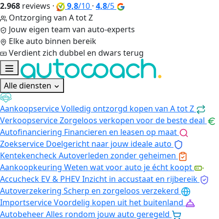
2.968
reviews
·
9,8
/10
·
4,8
/5
Ontzorging van A tot Z
Jouw eigen team van auto-experts
Elke auto binnen bereik
Verdient zich dubbel en dwars terug
Alle diensten
Aankoopservice
Volledig ontzorgd kopen van A tot Z
Verkoopservice
Zorgeloos verkopen voor de beste deal
Autofinanciering
Financieren en leasen op maat
Zoekservice
Doelgericht naar jouw ideale auto
Kentekencheck
Autoverleden zonder geheimen
Aankoopkeuring
Weten wat voor auto je écht koopt
Accucheck EV & PHEV
Inzicht in accustaat en rijbereik
Autoverzekering
Scherp en zorgeloos verzekerd
Importservice
Voordelig kopen uit het buitenland
Autobeheer
Alles rondom jouw auto geregeld