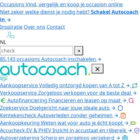
Occasions
Vind, vergelijk en koop je occasion online
Niet zeker welke dienst je nodig hebt?
Schakel Autocoach
in
Inspiratie
Over ons
Contact
NL
85.143
occasions
Autocoach inschakelen
Aankoopservice
Volledig ontzorgd kopen van A tot Z
Verkoopservice
Zorgeloos verkopen voor de beste deal
Autofinanciering
Financieren en leasen op maat
Zoekservice
Doelgericht naar jouw ideale auto
Kentekencheck
Autoverleden zonder geheimen
Aankoopkeuring
Weten wat voor auto je écht koopt
Accucheck EV & PHEV
Inzicht in accustaat en rijbereik
Autoverzekering
Scherp en zorgeloos verzekerd