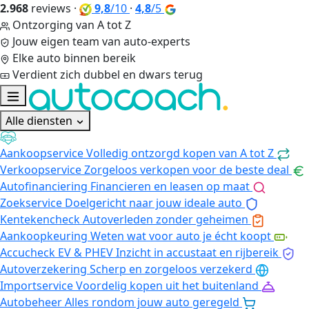
2.968
reviews
·
9,8
/10
·
4,8
/5
Ontzorging van A tot Z
Jouw eigen team van auto-experts
Elke auto binnen bereik
Verdient zich dubbel en dwars terug
Alle diensten
Aankoopservice
Volledig ontzorgd kopen van A tot Z
Verkoopservice
Zorgeloos verkopen voor de beste deal
Autofinanciering
Financieren en leasen op maat
Zoekservice
Doelgericht naar jouw ideale auto
Kentekencheck
Autoverleden zonder geheimen
Aankoopkeuring
Weten wat voor auto je écht koopt
Accucheck EV & PHEV
Inzicht in accustaat en rijbereik
Autoverzekering
Scherp en zorgeloos verzekerd
Importservice
Voordelig kopen uit het buitenland
Autobeheer
Alles rondom jouw auto geregeld