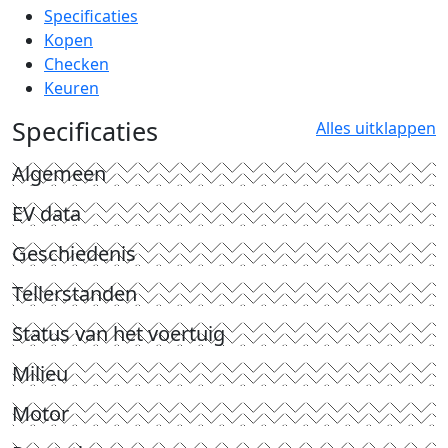
Specificaties
Kopen
Checken
Keuren
Specificaties
Alles uitklappen
Algemeen
EV data
Geschiedenis
Tellerstanden
Status van het voertuig
Milieu
Motor