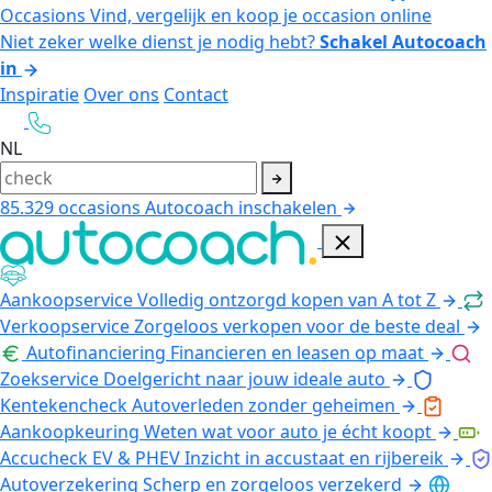
Occasions
Vind, vergelijk en koop je occasion online
Niet zeker welke dienst je nodig hebt?
Schakel Autocoach
in
Inspiratie
Over ons
Contact
NL
85.329
occasions
Autocoach inschakelen
Aankoopservice
Volledig ontzorgd kopen van A tot Z
Verkoopservice
Zorgeloos verkopen voor de beste deal
Autofinanciering
Financieren en leasen op maat
Zoekservice
Doelgericht naar jouw ideale auto
Kentekencheck
Autoverleden zonder geheimen
Aankoopkeuring
Weten wat voor auto je écht koopt
Accucheck EV & PHEV
Inzicht in accustaat en rijbereik
Autoverzekering
Scherp en zorgeloos verzekerd