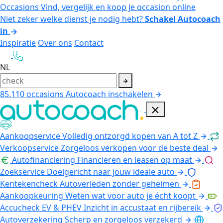
Occasions
Vind, vergelijk en koop je occasion online
Niet zeker welke dienst je nodig hebt?
Schakel Autocoach
in
Inspiratie
Over ons
Contact
NL
85.110
occasions
Autocoach inschakelen
Aankoopservice
Volledig ontzorgd kopen van A tot Z
Verkoopservice
Zorgeloos verkopen voor de beste deal
Autofinanciering
Financieren en leasen op maat
Zoekservice
Doelgericht naar jouw ideale auto
Kentekencheck
Autoverleden zonder geheimen
Aankoopkeuring
Weten wat voor auto je écht koopt
Accucheck EV & PHEV
Inzicht in accustaat en rijbereik
Autoverzekering
Scherp en zorgeloos verzekerd