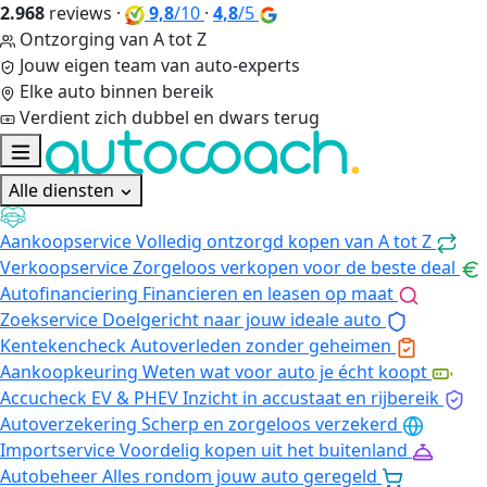
2.968
reviews
·
9,8
/10
·
4,8
/5
Ontzorging van A tot Z
Jouw eigen team van auto-experts
Elke auto binnen bereik
Verdient zich dubbel en dwars terug
Alle diensten
Aankoopservice
Volledig ontzorgd kopen van A tot Z
Verkoopservice
Zorgeloos verkopen voor de beste deal
Autofinanciering
Financieren en leasen op maat
Zoekservice
Doelgericht naar jouw ideale auto
Kentekencheck
Autoverleden zonder geheimen
Aankoopkeuring
Weten wat voor auto je écht koopt
Accucheck EV & PHEV
Inzicht in accustaat en rijbereik
Autoverzekering
Scherp en zorgeloos verzekerd
Importservice
Voordelig kopen uit het buitenland
Autobeheer
Alles rondom jouw auto geregeld