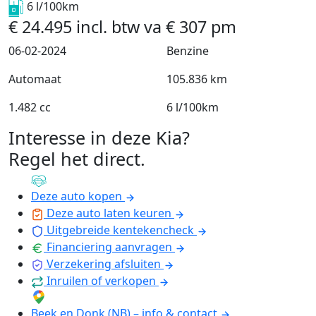
6 l/100km
€
24.495
incl. btw
va
€
307
pm
06-02-2024
Benzine
Automaat
105.836 km
1.482 cc
6 l/100km
Interesse in deze Kia?
Regel het direct
.
Deze auto kopen
Deze auto laten keuren
Uitgebreide kentekencheck
Financiering aanvragen
Verzekering afsluiten
Inruilen of verkopen
Beek en Donk (NB) – info & contact