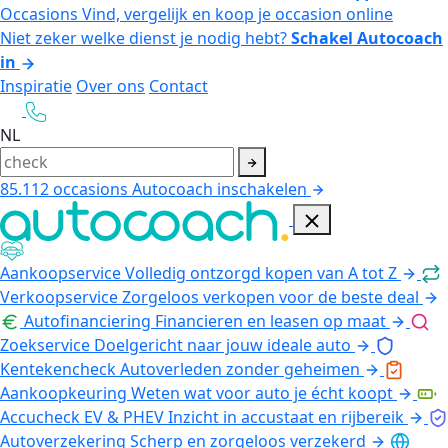
Occasions
Vind, vergelijk en koop je occasion online
Niet zeker welke dienst je nodig hebt?
Schakel Autocoach
in
Inspiratie
Over ons
Contact
NL
85.112
occasions
Autocoach inschakelen
Aankoopservice
Volledig ontzorgd kopen van A tot Z
Verkoopservice
Zorgeloos verkopen voor de beste deal
Autofinanciering
Financieren en leasen op maat
Zoekservice
Doelgericht naar jouw ideale auto
Kentekencheck
Autoverleden zonder geheimen
Aankoopkeuring
Weten wat voor auto je écht koopt
Accucheck EV & PHEV
Inzicht in accustaat en rijbereik
Autoverzekering
Scherp en zorgeloos verzekerd