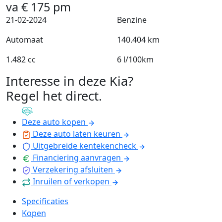
va
€
175
pm
21-02-2024
Benzine
Automaat
140.404 km
1.482 cc
6 l/100km
Interesse in deze Kia?
Regel het direct
.
Deze auto kopen
Deze auto laten keuren
Uitgebreide kentekencheck
Financiering aanvragen
Verzekering afsluiten
Inruilen of verkopen
Specificaties
Kopen