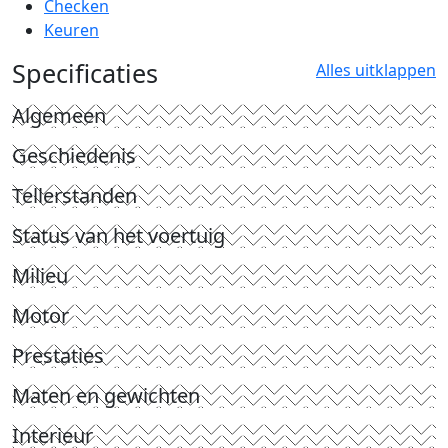
Checken
Keuren
Specificaties
Alles uitklappen
Algemeen
Geschiedenis
Tellerstanden
Status van het voertuig
Milieu
Motor
Prestaties
Maten en gewichten
Interieur