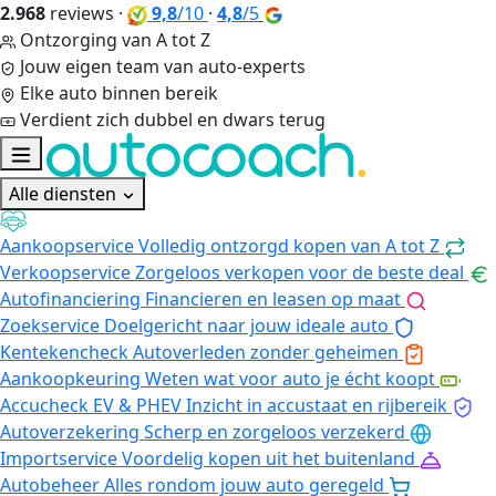
2.968
reviews
·
9,8
/10
·
4,8
/5
Ontzorging van A tot Z
Jouw eigen team van auto-experts
Elke auto binnen bereik
Verdient zich dubbel en dwars terug
Alle diensten
Aankoopservice
Volledig ontzorgd kopen van A tot Z
Verkoopservice
Zorgeloos verkopen voor de beste deal
Autofinanciering
Financieren en leasen op maat
Zoekservice
Doelgericht naar jouw ideale auto
Kentekencheck
Autoverleden zonder geheimen
Aankoopkeuring
Weten wat voor auto je écht koopt
Accucheck EV & PHEV
Inzicht in accustaat en rijbereik
Autoverzekering
Scherp en zorgeloos verzekerd
Importservice
Voordelig kopen uit het buitenland
Autobeheer
Alles rondom jouw auto geregeld