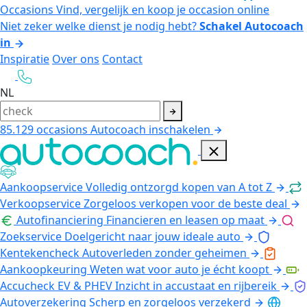
Occasions
Vind, vergelijk en koop je occasion online
Niet zeker welke dienst je nodig hebt?
Schakel Autocoach
in
Inspiratie
Over ons
Contact
NL
85.129
occasions
Autocoach inschakelen
Aankoopservice
Volledig ontzorgd kopen van A tot Z
Verkoopservice
Zorgeloos verkopen voor de beste deal
Autofinanciering
Financieren en leasen op maat
Zoekservice
Doelgericht naar jouw ideale auto
Kentekencheck
Autoverleden zonder geheimen
Aankoopkeuring
Weten wat voor auto je écht koopt
Accucheck EV & PHEV
Inzicht in accustaat en rijbereik
Autoverzekering
Scherp en zorgeloos verzekerd