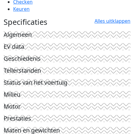
Checken
Keuren
Specificaties
Alles uitklappen
Algemeen
EV data
Geschiedenis
Tellerstanden
Status van het voertuig
Milieu
Motor
Prestaties
Maten en gewichten