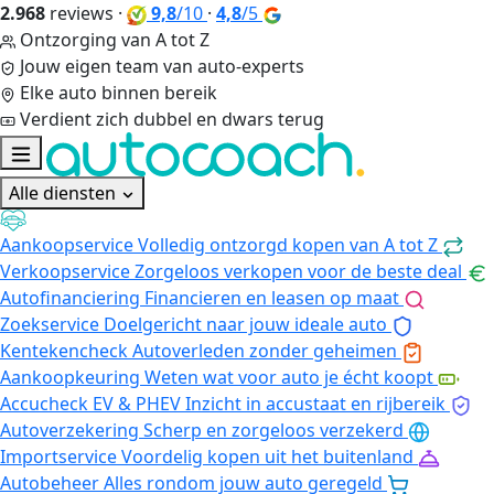
2.968
reviews
·
9,8
/10
·
4,8
/5
Ontzorging van A tot Z
Jouw eigen team van auto-experts
Elke auto binnen bereik
Verdient zich dubbel en dwars terug
Alle diensten
Aankoopservice
Volledig ontzorgd kopen van A tot Z
Verkoopservice
Zorgeloos verkopen voor de beste deal
Autofinanciering
Financieren en leasen op maat
Zoekservice
Doelgericht naar jouw ideale auto
Kentekencheck
Autoverleden zonder geheimen
Aankoopkeuring
Weten wat voor auto je écht koopt
Accucheck EV & PHEV
Inzicht in accustaat en rijbereik
Autoverzekering
Scherp en zorgeloos verzekerd
Importservice
Voordelig kopen uit het buitenland
Autobeheer
Alles rondom jouw auto geregeld