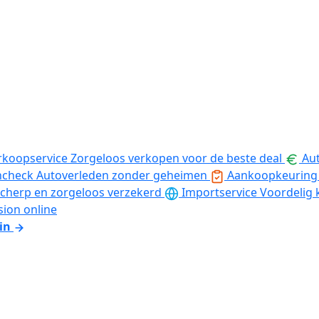
rkoopservice
Zorgeloos verkopen voor de beste deal
Aut
ncheck
Autoverleden zonder geheimen
Aankoopkeuring
cherp en zorgeloos verzekerd
Importservice
Voordelig 
sion online
in