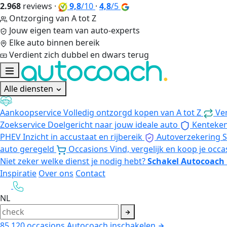
2.968
reviews
·
9,8
/10
·
4,8
/5
Ontzorging van A tot Z
Jouw eigen team van auto-experts
Elke auto binnen bereik
Verdient zich dubbel en dwars terug
Alle diensten
Aankoopservice
Volledig ontzorgd kopen van A tot Z
Ve
Zoekservice
Doelgericht naar jouw ideale auto
Kenteke
PHEV
Inzicht in accustaat en rijbereik
Autoverzekering
S
auto geregeld
Occasions
Vind, vergelijk en koop je occa
Niet zeker welke dienst je nodig hebt?
Schakel Autocoach 
Inspiratie
Over ons
Contact
NL
85.120
occasions
Autocoach inschakelen