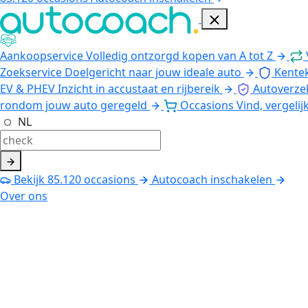
Aankoopservice
Volledig ontzorgd kopen van A tot Z
Zoekservice
Doelgericht naar jouw ideale auto
Kente
EV & PHEV
Inzicht in accustaat en rijbereik
Autoverze
rondom jouw auto geregeld
Occasions
Vind, vergelij
NL
Bekijk
85.120
occasions
Autocoach inschakelen
Over ons