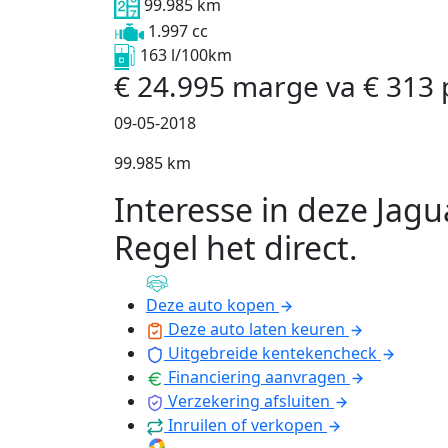
99.985 km
1.997 cc
163 l/100km
€
24.995
marge
va
€
313
09-05-2018
99.985 km
Interesse in deze Jagu
Regel het direct
.
Deze auto kopen
Deze auto laten keuren
Uitgebreide kentekencheck
Financiering aanvragen
Verzekering afsluiten
Inruilen of verkopen