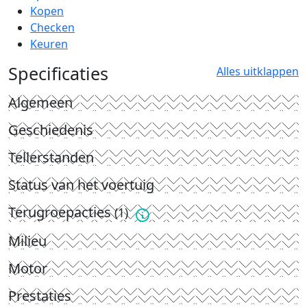
Kopen
Checken
Keuren
Specificaties
Alles uitklappen
Algemeen
Geschiedenis
Tellerstanden
Status van het voertuig
Terugroepacties
(1)
Milieu
Motor
Prestaties