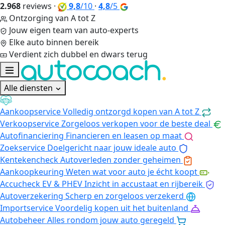
2.968
reviews
·
9,8
/10
·
4,8
/5
Ontzorging van A tot Z
Jouw eigen team van auto-experts
Elke auto binnen bereik
Verdient zich dubbel en dwars terug
Alle diensten
Aankoopservice
Volledig ontzorgd kopen van A tot Z
Verkoopservice
Zorgeloos verkopen voor de beste deal
Autofinanciering
Financieren en leasen op maat
Zoekservice
Doelgericht naar jouw ideale auto
Kentekencheck
Autoverleden zonder geheimen
Aankoopkeuring
Weten wat voor auto je écht koopt
Accucheck EV & PHEV
Inzicht in accustaat en rijbereik
Autoverzekering
Scherp en zorgeloos verzekerd
Importservice
Voordelig kopen uit het buitenland
Autobeheer
Alles rondom jouw auto geregeld