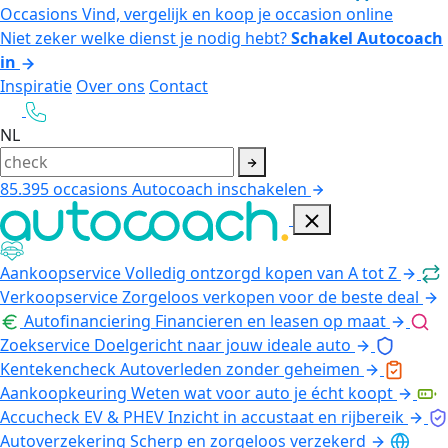
Occasions
Vind, vergelijk en koop je occasion online
Niet zeker welke dienst je nodig hebt?
Schakel Autocoach
in
Inspiratie
Over ons
Contact
NL
85.395
occasions
Autocoach inschakelen
Aankoopservice
Volledig ontzorgd kopen van A tot Z
Verkoopservice
Zorgeloos verkopen voor de beste deal
Autofinanciering
Financieren en leasen op maat
Zoekservice
Doelgericht naar jouw ideale auto
Kentekencheck
Autoverleden zonder geheimen
Aankoopkeuring
Weten wat voor auto je écht koopt
Accucheck EV & PHEV
Inzicht in accustaat en rijbereik
Autoverzekering
Scherp en zorgeloos verzekerd