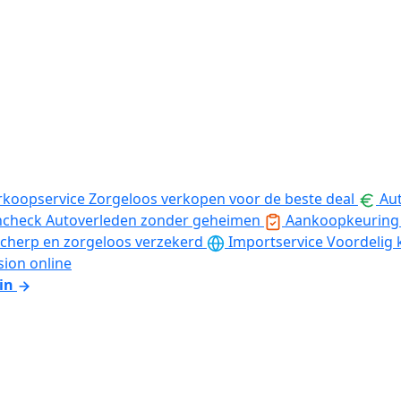
rkoopservice
Zorgeloos verkopen voor de beste deal
Aut
ncheck
Autoverleden zonder geheimen
Aankoopkeuring
cherp en zorgeloos verzekerd
Importservice
Voordelig 
sion online
in