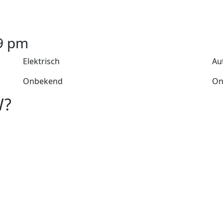
9
pm
Elektrisch
Au
Onbekend
On
W?