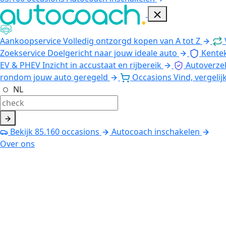
Aankoopservice
Volledig ontzorgd kopen van A tot Z
Zoekservice
Doelgericht naar jouw ideale auto
Kente
EV & PHEV
Inzicht in accustaat en rijbereik
Autoverze
rondom jouw auto geregeld
Occasions
Vind, vergelij
NL
Bekijk
85.160
occasions
Autocoach inschakelen
Over ons