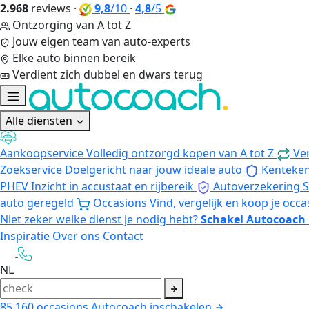
2.968
reviews
·
9,8
/10
·
4,8
/5
Ontzorging van A tot Z
Jouw eigen team van auto-experts
Elke auto binnen bereik
Verdient zich dubbel en dwars terug
Alle diensten
Aankoopservice
Volledig ontzorgd kopen van A tot Z
Ve
Zoekservice
Doelgericht naar jouw ideale auto
Kenteke
PHEV
Inzicht in accustaat en rijbereik
Autoverzekering
S
auto geregeld
Occasions
Vind, vergelijk en koop je occa
Niet zeker welke dienst je nodig hebt?
Schakel Autocoach 
Inspiratie
Over ons
Contact
NL
85.160
occasions
Autocoach inschakelen