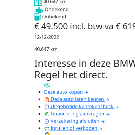
40.647 km
Onbekend
Onbekend
€
49.500
incl. btw
va
€
61
12-12-2022
40.647 km
Interesse in deze BM
Regel het direct
.
Deze auto kopen
Deze auto laten keuren
Uitgebreide kentekencheck
Financiering aanvragen
Verzekering afsluiten
Inruilen of verkopen