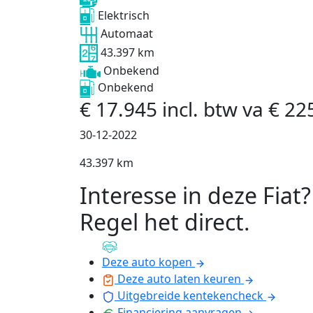
Elektrisch
Automaat
43.397 km
Onbekend
Onbekend
€
17.945
incl. btw
va
€
22
30-12-2022
43.397 km
Interesse in deze Fiat?
Regel het direct
.
Deze auto kopen
Deze auto laten keuren
Uitgebreide kentekencheck
Financiering aanvragen