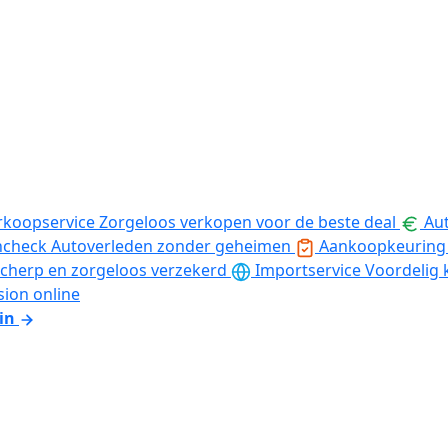
rkoopservice
Zorgeloos verkopen voor de beste deal
Aut
ncheck
Autoverleden zonder geheimen
Aankoopkeuring
cherp en zorgeloos verzekerd
Importservice
Voordelig 
sion online
in