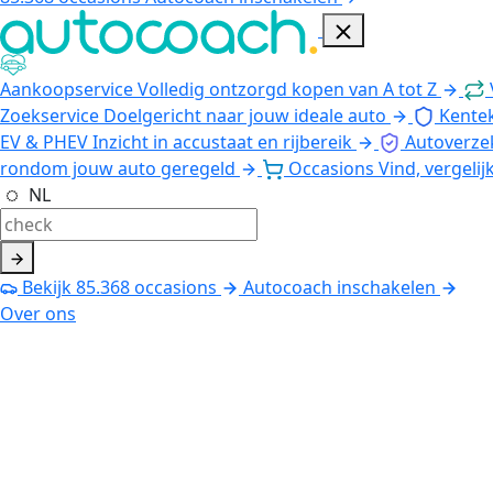
Aankoopservice
Volledig ontzorgd kopen van A tot Z
Zoekservice
Doelgericht naar jouw ideale auto
Kente
EV & PHEV
Inzicht in accustaat en rijbereik
Autoverze
rondom jouw auto geregeld
Occasions
Vind, vergelij
NL
Bekijk
85.368
occasions
Autocoach inschakelen
Over ons