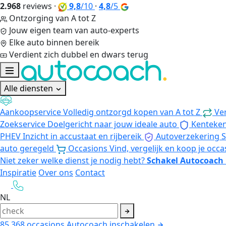
2.968
reviews
·
9,8
/10
·
4,8
/5
Ontzorging van A tot Z
Jouw eigen team van auto-experts
Elke auto binnen bereik
Verdient zich dubbel en dwars terug
Alle diensten
Aankoopservice
Volledig ontzorgd kopen van A tot Z
Ve
Zoekservice
Doelgericht naar jouw ideale auto
Kenteke
PHEV
Inzicht in accustaat en rijbereik
Autoverzekering
S
auto geregeld
Occasions
Vind, vergelijk en koop je occa
Niet zeker welke dienst je nodig hebt?
Schakel Autocoach 
Inspiratie
Over ons
Contact
NL
85.368
occasions
Autocoach inschakelen