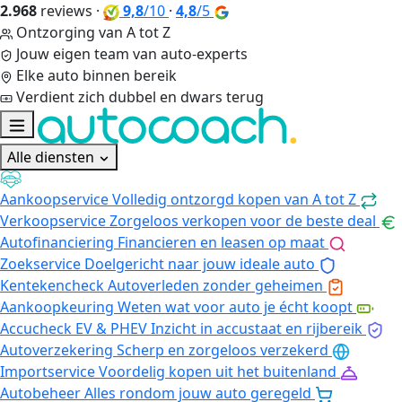
2.968
reviews
·
9,8
/10
·
4,8
/5
Ontzorging van A tot Z
Jouw eigen team van auto-experts
Elke auto binnen bereik
Verdient zich dubbel en dwars terug
Alle diensten
Aankoopservice
Volledig ontzorgd kopen van A tot Z
Verkoopservice
Zorgeloos verkopen voor de beste deal
Autofinanciering
Financieren en leasen op maat
Zoekservice
Doelgericht naar jouw ideale auto
Kentekencheck
Autoverleden zonder geheimen
Aankoopkeuring
Weten wat voor auto je écht koopt
Accucheck EV & PHEV
Inzicht in accustaat en rijbereik
Autoverzekering
Scherp en zorgeloos verzekerd
Importservice
Voordelig kopen uit het buitenland
Autobeheer
Alles rondom jouw auto geregeld