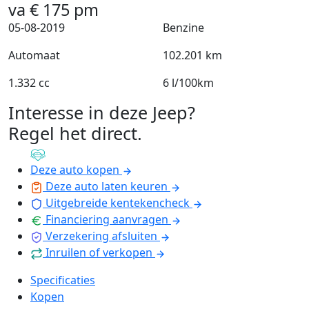
va
€
175
pm
05-08-2019
Benzine
Automaat
102.201 km
1.332 cc
6 l/100km
Interesse in deze Jeep?
Regel het direct
.
Deze auto kopen
Deze auto laten keuren
Uitgebreide kentekencheck
Financiering aanvragen
Verzekering afsluiten
Inruilen of verkopen
Specificaties
Kopen