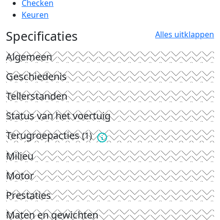
Checken
Keuren
Specificaties
Alles uitklappen
Algemeen
Geschiedenis
Tellerstanden
Status van het voertuig
Terugroepacties
(1)
Milieu
Motor
Prestaties
Maten en gewichten