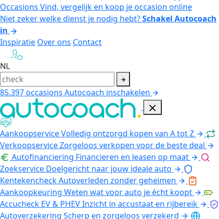
Occasions
Vind, vergelijk en koop je occasion online
Niet zeker welke dienst je nodig hebt?
Schakel Autocoach
in
Inspiratie
Over ons
Contact
NL
85.397
occasions
Autocoach inschakelen
Aankoopservice
Volledig ontzorgd kopen van A tot Z
Verkoopservice
Zorgeloos verkopen voor de beste deal
Autofinanciering
Financieren en leasen op maat
Zoekservice
Doelgericht naar jouw ideale auto
Kentekencheck
Autoverleden zonder geheimen
Aankoopkeuring
Weten wat voor auto je écht koopt
Accucheck EV & PHEV
Inzicht in accustaat en rijbereik
Autoverzekering
Scherp en zorgeloos verzekerd