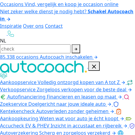
Occasions
Vind, vergelijk en koop je occasion online
Niet zeker welke dienst je nodig hebt?
Schakel Autocoach
in
Inspiratie
Over ons
Contact
NL
85.338
occasions
Autocoach inschakelen
Aankoopservice
Volledig ontzorgd kopen van A tot Z
Verkoopservice
Zorgeloos verkopen voor de beste deal
Autofinanciering
Financieren en leasen op maat
Zoekservice
Doelgericht naar jouw ideale auto
Kentekencheck
Autoverleden zonder geheimen
Aankoopkeuring
Weten wat voor auto je écht koopt
Accucheck EV & PHEV
Inzicht in accustaat en rijbereik
Autoverzekering
Scherp en zorgeloos verzekerd