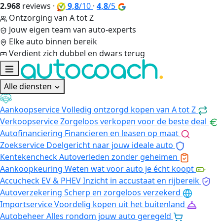
2.968
reviews
·
9,8
/10
·
4,8
/5
Ontzorging van A tot Z
Jouw eigen team van auto-experts
Elke auto binnen bereik
Verdient zich dubbel en dwars terug
Alle diensten
Aankoopservice
Volledig ontzorgd kopen van A tot Z
Verkoopservice
Zorgeloos verkopen voor de beste deal
Autofinanciering
Financieren en leasen op maat
Zoekservice
Doelgericht naar jouw ideale auto
Kentekencheck
Autoverleden zonder geheimen
Aankoopkeuring
Weten wat voor auto je écht koopt
Accucheck EV & PHEV
Inzicht in accustaat en rijbereik
Autoverzekering
Scherp en zorgeloos verzekerd
Importservice
Voordelig kopen uit het buitenland
Autobeheer
Alles rondom jouw auto geregeld