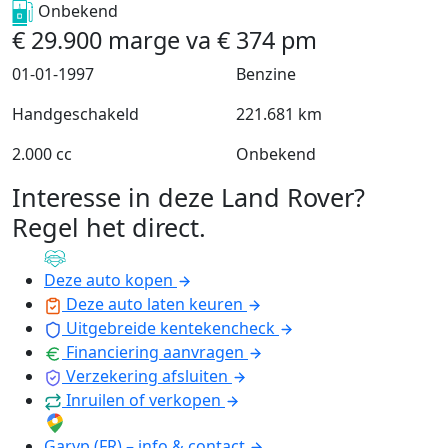
Onbekend
€
29.900
marge
va
€
374
pm
01-01-1997
Benzine
Handgeschakeld
221.681 km
2.000 cc
Onbekend
Interesse in deze Land Rover?
Regel het direct
.
Deze auto kopen
Deze auto laten keuren
Uitgebreide kentekencheck
Financiering aanvragen
Verzekering afsluiten
Inruilen of verkopen
Garyp (FR) – info & contact