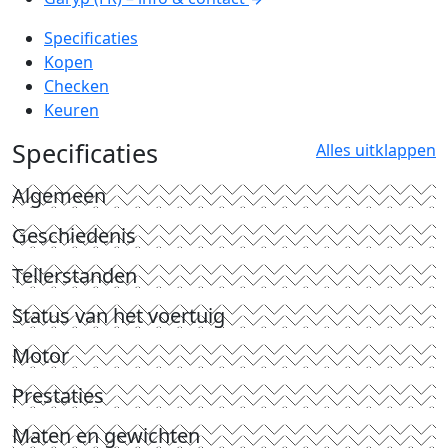
Specificaties
Kopen
Checken
Keuren
Specificaties
Alles uitklappen
Algemeen
Geschiedenis
Tellerstanden
Status van het voertuig
Motor
Prestaties
Maten en gewichten