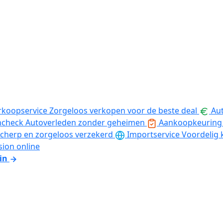
rkoopservice
Zorgeloos verkopen voor de beste deal
Aut
ncheck
Autoverleden zonder geheimen
Aankoopkeuring
cherp en zorgeloos verzekerd
Importservice
Voordelig 
sion online
in