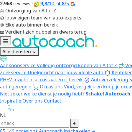
2.968
reviews
·
9,8
/10
·
4,8
/5
Ontzorging van A tot Z
Jouw eigen team van auto-experts
Elke auto binnen bereik
Verdient zich dubbel en dwars terug
Alle diensten
Aankoopservice
Volledig ontzorgd kopen van A tot Z
Ve
Zoekservice
Doelgericht naar jouw ideale auto
Kenteke
PHEV
Inzicht in accustaat en rijbereik
Autoverzekering
S
auto geregeld
Occasions
Vind, vergelijk en koop je occa
Niet zeker welke dienst je nodig hebt?
Schakel Autocoach 
Inspiratie
Over ons
Contact
NL
85.149
occasions
Autocoach inschakelen