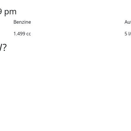
9
pm
Benzine
Au
1.499 cc
5 
W?