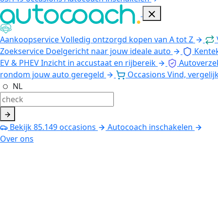
Aankoopservice
Volledig ontzorgd kopen van A tot Z
Zoekservice
Doelgericht naar jouw ideale auto
Kente
EV & PHEV
Inzicht in accustaat en rijbereik
Autoverze
rondom jouw auto geregeld
Occasions
Vind, vergelij
NL
Bekijk
85.149
occasions
Autocoach inschakelen
Over ons