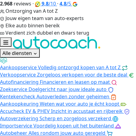
2.968
reviews
·
9,8
/10
·
4,8
/5
Ontzorging van A tot Z
Jouw eigen team van auto-experts
Elke auto binnen bereik
Verdient zich dubbel en dwars terug
Alle diensten
Aankoopservice
Volledig ontzorgd kopen van A tot Z
Verkoopservice
Zorgeloos verkopen voor de beste deal
Autofinanciering
Financieren en leasen op maat
Zoekservice
Doelgericht naar jouw ideale auto
Kentekencheck
Autoverleden zonder geheimen
Aankoopkeuring
Weten wat voor auto je écht koopt
Accucheck EV & PHEV
Inzicht in accustaat en rijbereik
Autoverzekering
Scherp en zorgeloos verzekerd
Importservice
Voordelig kopen uit het buitenland
Autobeheer
Alles rondom jouw auto geregeld