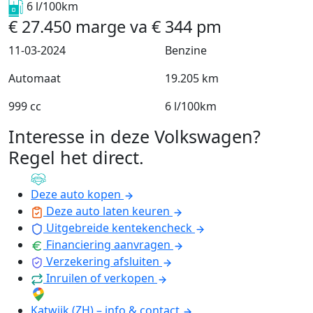
6 l/100km
€
27.450
marge
va
€
344
pm
11-03-2024
Benzine
Automaat
19.205 km
999 cc
6 l/100km
Interesse in deze Volkswagen?
Regel het direct
.
Deze auto kopen
Deze auto laten keuren
Uitgebreide kentekencheck
Financiering aanvragen
Verzekering afsluiten
Inruilen of verkopen
Katwijk (ZH) – info & contact