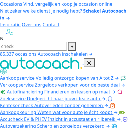
Occasions
Vind, vergelijk en koop je occasion online
Niet zeker welke dienst je nodig hebt?
Schakel Autocoach
in
Inspiratie
Over ons
Contact
NL
85.337
occasions
Autocoach inschakelen
Aankoopservice
Volledig ontzorgd kopen van A tot Z
Verkoopservice
Zorgeloos verkopen voor de beste deal
Autofinanciering
Financieren en leasen op maat
Zoekservice
Doelgericht naar jouw ideale auto
Kentekencheck
Autoverleden zonder geheimen
Aankoopkeuring
Weten wat voor auto je écht koopt
Accucheck EV & PHEV
Inzicht in accustaat en rijbereik
Autoverzekering
Scherp en zorgeloos verzekerd