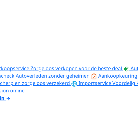
rkoopservice
Zorgeloos verkopen voor de beste deal
Aut
ncheck
Autoverleden zonder geheimen
Aankoopkeuring
cherp en zorgeloos verzekerd
Importservice
Voordelig 
sion online
in