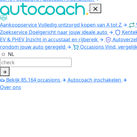
Aankoopservice
Volledig ontzorgd kopen van A tot Z
Zoekservice
Doelgericht naar jouw ideale auto
Kente
EV & PHEV
Inzicht in accustaat en rijbereik
Autoverze
rondom jouw auto geregeld
Occasions
Vind, vergelij
NL
Bekijk
85.164
occasions
Autocoach inschakelen
Over ons