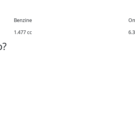
Benzine
On
1.477 cc
6.
o?