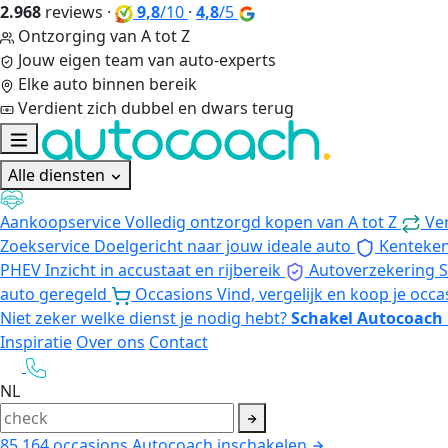
2.968
reviews
·
9,8
/10
·
4,8
/5
Ontzorging van A tot Z
Jouw eigen team van auto-experts
Elke auto binnen bereik
Verdient zich dubbel en dwars terug
Alle diensten
Aankoopservice
Volledig ontzorgd kopen van A tot Z
Ve
Zoekservice
Doelgericht naar jouw ideale auto
Kenteke
PHEV
Inzicht in accustaat en rijbereik
Autoverzekering
S
auto geregeld
Occasions
Vind, vergelijk en koop je occa
Niet zeker welke dienst je nodig hebt?
Schakel Autocoach 
Inspiratie
Over ons
Contact
NL
85.164
occasions
Autocoach inschakelen