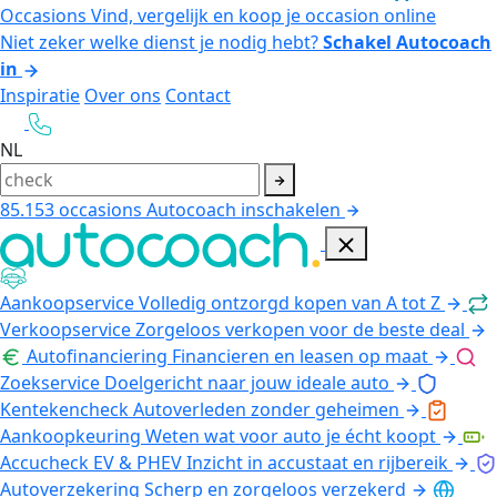
Occasions
Vind, vergelijk en koop je occasion online
Niet zeker welke dienst je nodig hebt?
Schakel Autocoach
in
Inspiratie
Over ons
Contact
NL
85.153
occasions
Autocoach inschakelen
Aankoopservice
Volledig ontzorgd kopen van A tot Z
Verkoopservice
Zorgeloos verkopen voor de beste deal
Autofinanciering
Financieren en leasen op maat
Zoekservice
Doelgericht naar jouw ideale auto
Kentekencheck
Autoverleden zonder geheimen
Aankoopkeuring
Weten wat voor auto je écht koopt
Accucheck EV & PHEV
Inzicht in accustaat en rijbereik
Autoverzekering
Scherp en zorgeloos verzekerd