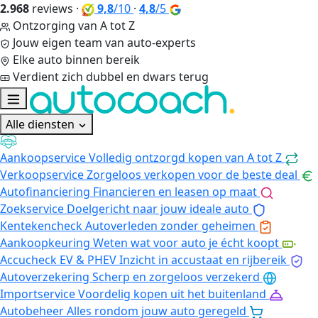
2.968
reviews
·
9,8
/10
·
4,8
/5
Ontzorging van A tot Z
Jouw eigen team van auto-experts
Elke auto binnen bereik
Verdient zich dubbel en dwars terug
Alle diensten
Aankoopservice
Volledig ontzorgd kopen van A tot Z
Verkoopservice
Zorgeloos verkopen voor de beste deal
Autofinanciering
Financieren en leasen op maat
Zoekservice
Doelgericht naar jouw ideale auto
Kentekencheck
Autoverleden zonder geheimen
Aankoopkeuring
Weten wat voor auto je écht koopt
Accucheck EV & PHEV
Inzicht in accustaat en rijbereik
Autoverzekering
Scherp en zorgeloos verzekerd
Importservice
Voordelig kopen uit het buitenland
Autobeheer
Alles rondom jouw auto geregeld