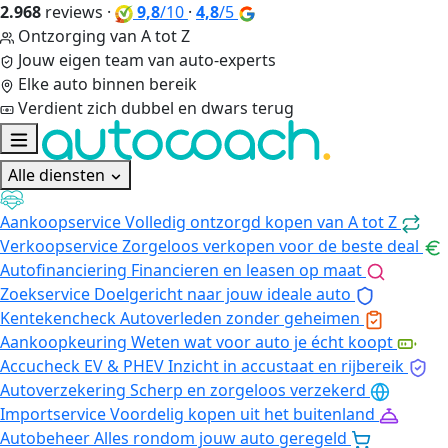
2.968
reviews
·
9,8
/10
·
4,8
/5
Ontzorging van A tot Z
Jouw eigen team van auto-experts
Elke auto binnen bereik
Verdient zich dubbel en dwars terug
Alle diensten
Aankoopservice
Volledig ontzorgd kopen van A tot Z
Verkoopservice
Zorgeloos verkopen voor de beste deal
Autofinanciering
Financieren en leasen op maat
Zoekservice
Doelgericht naar jouw ideale auto
Kentekencheck
Autoverleden zonder geheimen
Aankoopkeuring
Weten wat voor auto je écht koopt
Accucheck EV & PHEV
Inzicht in accustaat en rijbereik
Autoverzekering
Scherp en zorgeloos verzekerd
Importservice
Voordelig kopen uit het buitenland
Autobeheer
Alles rondom jouw auto geregeld