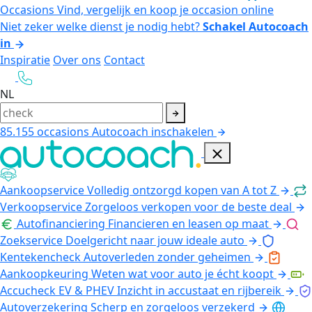
Occasions
Vind, vergelijk en koop je occasion online
Niet zeker welke dienst je nodig hebt?
Schakel Autocoach
in
Inspiratie
Over ons
Contact
NL
85.155
occasions
Autocoach inschakelen
Aankoopservice
Volledig ontzorgd kopen van A tot Z
Verkoopservice
Zorgeloos verkopen voor de beste deal
Autofinanciering
Financieren en leasen op maat
Zoekservice
Doelgericht naar jouw ideale auto
Kentekencheck
Autoverleden zonder geheimen
Aankoopkeuring
Weten wat voor auto je écht koopt
Accucheck EV & PHEV
Inzicht in accustaat en rijbereik
Autoverzekering
Scherp en zorgeloos verzekerd