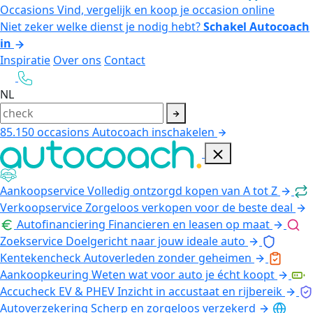
Occasions
Vind, vergelijk en koop je occasion online
Niet zeker welke dienst je nodig hebt?
Schakel Autocoach
in
Inspiratie
Over ons
Contact
NL
85.150
occasions
Autocoach inschakelen
Aankoopservice
Volledig ontzorgd kopen van A tot Z
Verkoopservice
Zorgeloos verkopen voor de beste deal
Autofinanciering
Financieren en leasen op maat
Zoekservice
Doelgericht naar jouw ideale auto
Kentekencheck
Autoverleden zonder geheimen
Aankoopkeuring
Weten wat voor auto je écht koopt
Accucheck EV & PHEV
Inzicht in accustaat en rijbereik
Autoverzekering
Scherp en zorgeloos verzekerd