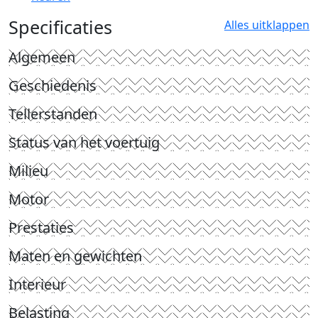
Specificaties
Alles uitklappen
Algemeen
Geschiedenis
Tellerstanden
Status van het voertuig
Milieu
Motor
Prestaties
Maten en gewichten
Interieur
Belasting