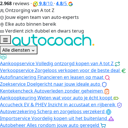
2.968
reviews
·
9,8
/10
·
4,8
/5
Ontzorging van A tot Z
Jouw eigen team van auto-experts
Elke auto binnen bereik
Verdient zich dubbel en dwars terug
Alle diensten
Aankoopservice
Volledig ontzorgd kopen van A tot Z
Verkoopservice
Zorgeloos verkopen voor de beste deal
Autofinanciering
Financieren en leasen op maat
Zoekservice
Doelgericht naar jouw ideale auto
Kentekencheck
Autoverleden zonder geheimen
Aankoopkeuring
Weten wat voor auto je écht koopt
Accucheck EV & PHEV
Inzicht in accustaat en rijbereik
Autoverzekering
Scherp en zorgeloos verzekerd
Importservice
Voordelig kopen uit het buitenland
Autobeheer
Alles rondom jouw auto geregeld