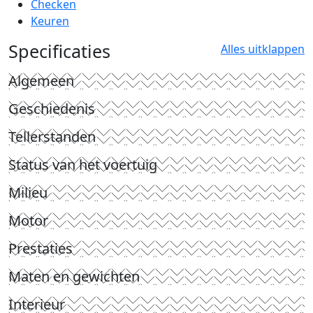
Checken
Keuren
Specificaties
Alles uitklappen
Algemeen
Geschiedenis
Tellerstanden
Status van het voertuig
Milieu
Motor
Prestaties
Maten en gewichten
Interieur