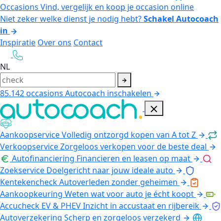
Occasions
Vind, vergelijk en koop je occasion online
Niet zeker welke dienst je nodig hebt?
Schakel Autocoach
in
Inspiratie
Over ons
Contact
NL
85.142
occasions
Autocoach inschakelen
Aankoopservice
Volledig ontzorgd kopen van A tot Z
Verkoopservice
Zorgeloos verkopen voor de beste deal
Autofinanciering
Financieren en leasen op maat
Zoekservice
Doelgericht naar jouw ideale auto
Kentekencheck
Autoverleden zonder geheimen
Aankoopkeuring
Weten wat voor auto je écht koopt
Accucheck EV & PHEV
Inzicht in accustaat en rijbereik
Autoverzekering
Scherp en zorgeloos verzekerd