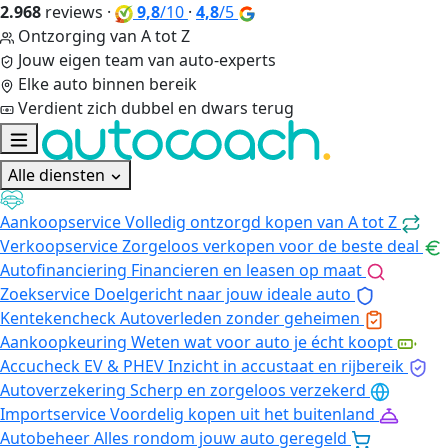
2.968
reviews
·
9,8
/10
·
4,8
/5
Ontzorging van A tot Z
Jouw eigen team van auto-experts
Elke auto binnen bereik
Verdient zich dubbel en dwars terug
Alle diensten
Aankoopservice
Volledig ontzorgd kopen van A tot Z
Verkoopservice
Zorgeloos verkopen voor de beste deal
Autofinanciering
Financieren en leasen op maat
Zoekservice
Doelgericht naar jouw ideale auto
Kentekencheck
Autoverleden zonder geheimen
Aankoopkeuring
Weten wat voor auto je écht koopt
Accucheck EV & PHEV
Inzicht in accustaat en rijbereik
Autoverzekering
Scherp en zorgeloos verzekerd
Importservice
Voordelig kopen uit het buitenland
Autobeheer
Alles rondom jouw auto geregeld