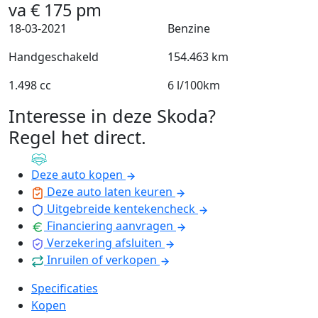
va
€
175
pm
18-03-2021
Benzine
Handgeschakeld
154.463 km
1.498 cc
6 l/100km
Interesse in deze Skoda?
Regel het direct
.
Deze auto kopen
Deze auto laten keuren
Uitgebreide kentekencheck
Financiering aanvragen
Verzekering afsluiten
Inruilen of verkopen
Specificaties
Kopen