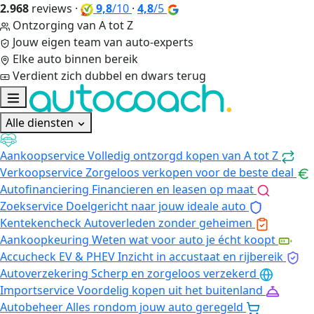
2.968
reviews
·
9,8
/10
·
4,8
/5
Ontzorging van A tot Z
Jouw eigen team van auto-experts
Elke auto binnen bereik
Verdient zich dubbel en dwars terug
Alle diensten
Aankoopservice
Volledig ontzorgd kopen van A tot Z
Verkoopservice
Zorgeloos verkopen voor de beste deal
Autofinanciering
Financieren en leasen op maat
Zoekservice
Doelgericht naar jouw ideale auto
Kentekencheck
Autoverleden zonder geheimen
Aankoopkeuring
Weten wat voor auto je écht koopt
Accucheck EV & PHEV
Inzicht in accustaat en rijbereik
Autoverzekering
Scherp en zorgeloos verzekerd
Importservice
Voordelig kopen uit het buitenland
Autobeheer
Alles rondom jouw auto geregeld