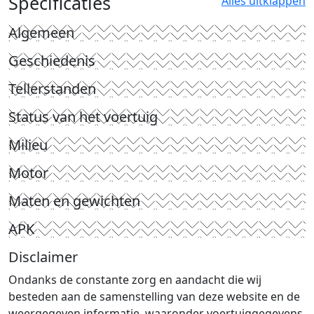
Specificaties
Alles uitklappen
Algemeen
Geschiedenis
Tellerstanden
Status van het voertuig
Milieu
Motor
Maten en gewichten
APK
Disclaimer
Ondanks de constante zorg en aandacht die wij
besteden aan de samenstelling van deze website en de
weergegeven informatie, waaronder voertuiggegevens,