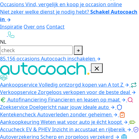
Occasions
Vind, vergelijk en koop je occasion online
Niet zeker welke dienst je nodig hebt?
Schakel Autocoach
in
Inspiratie
Over ons
Contact
NL
85.156
occasions
Autocoach inschakelen
Aankoopservice
Volledig ontzorgd kopen van A tot Z
Verkoopservice
Zorgeloos verkopen voor de beste deal
Autofinanciering
Financieren en leasen op maat
Zoekservice
Doelgericht naar jouw ideale auto
Kentekencheck
Autoverleden zonder geheimen
Aankoopkeuring
Weten wat voor auto je écht koopt
Accucheck EV & PHEV
Inzicht in accustaat en rijbereik
Autoverzekering
Scherp en zorgeloos verzekerd