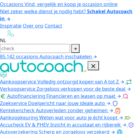
Occasions
Vind, vergelijk en koop je occasion online
Niet zeker welke dienst je nodig hebt?
Schakel Autocoach
in
Inspiratie
Over ons
Contact
NL
85.142
occasions
Autocoach inschakelen
Aankoopservice
Volledig ontzorgd kopen van A tot Z
Verkoopservice
Zorgeloos verkopen voor de beste deal
Autofinanciering
Financieren en leasen op maat
Zoekservice
Doelgericht naar jouw ideale auto
Kentekencheck
Autoverleden zonder geheimen
Aankoopkeuring
Weten wat voor auto je écht koopt
Accucheck EV & PHEV
Inzicht in accustaat en rijbereik
Autoverzekering
Scherp en zorgeloos verzekerd