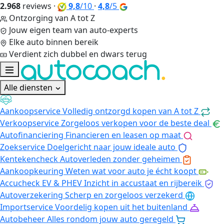
2.968
reviews
·
9,8
/10
·
4,8
/5
Ontzorging van A tot Z
Jouw eigen team van auto-experts
Elke auto binnen bereik
Verdient zich dubbel en dwars terug
Alle diensten
Aankoopservice
Volledig ontzorgd kopen van A tot Z
Verkoopservice
Zorgeloos verkopen voor de beste deal
Autofinanciering
Financieren en leasen op maat
Zoekservice
Doelgericht naar jouw ideale auto
Kentekencheck
Autoverleden zonder geheimen
Aankoopkeuring
Weten wat voor auto je écht koopt
Accucheck EV & PHEV
Inzicht in accustaat en rijbereik
Autoverzekering
Scherp en zorgeloos verzekerd
Importservice
Voordelig kopen uit het buitenland
Autobeheer
Alles rondom jouw auto geregeld