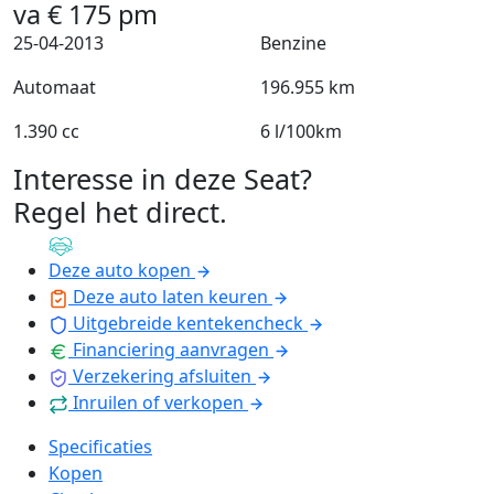
va
€
175
pm
25-04-2013
Benzine
Automaat
196.955 km
1.390 cc
6 l/100km
Interesse in deze Seat?
Regel het direct
.
Deze auto kopen
Deze auto laten keuren
Uitgebreide kentekencheck
Financiering aanvragen
Verzekering afsluiten
Inruilen of verkopen
Specificaties
Kopen