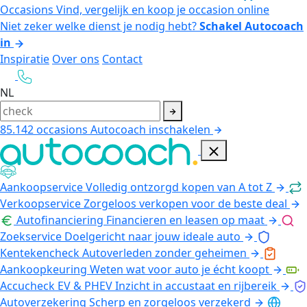
Occasions
Vind, vergelijk en koop je occasion online
Niet zeker welke dienst je nodig hebt?
Schakel Autocoach
in
Inspiratie
Over ons
Contact
NL
85.142
occasions
Autocoach inschakelen
Aankoopservice
Volledig ontzorgd kopen van A tot Z
Verkoopservice
Zorgeloos verkopen voor de beste deal
Autofinanciering
Financieren en leasen op maat
Zoekservice
Doelgericht naar jouw ideale auto
Kentekencheck
Autoverleden zonder geheimen
Aankoopkeuring
Weten wat voor auto je écht koopt
Accucheck EV & PHEV
Inzicht in accustaat en rijbereik
Autoverzekering
Scherp en zorgeloos verzekerd