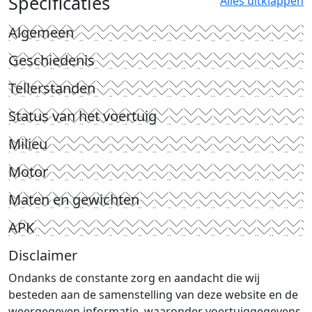
Specificaties
Alles uitklappen
Algemeen
Geschiedenis
Tellerstanden
Status van het voertuig
Milieu
Motor
Maten en gewichten
APK
Disclaimer
Ondanks de constante zorg en aandacht die wij
besteden aan de samenstelling van deze website en de
weergegeven informatie, waaronder voertuiggegevens,