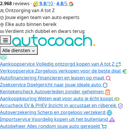
2.968
reviews
·
9,8
/10
·
4,8
/5
Ontzorging van A tot Z
Jouw eigen team van auto-experts
Elke auto binnen bereik
Verdient zich dubbel en dwars terug
Alle diensten
Aankoopservice
Volledig ontzorgd kopen van A tot Z
Verkoopservice
Zorgeloos verkopen voor de beste deal
Autofinanciering
Financieren en leasen op maat
Zoekservice
Doelgericht naar jouw ideale auto
Kentekencheck
Autoverleden zonder geheimen
Aankoopkeuring
Weten wat voor auto je écht koopt
Accucheck EV & PHEV
Inzicht in accustaat en rijbereik
Autoverzekering
Scherp en zorgeloos verzekerd
Importservice
Voordelig kopen uit het buitenland
Autobeheer
Alles rondom jouw auto geregeld