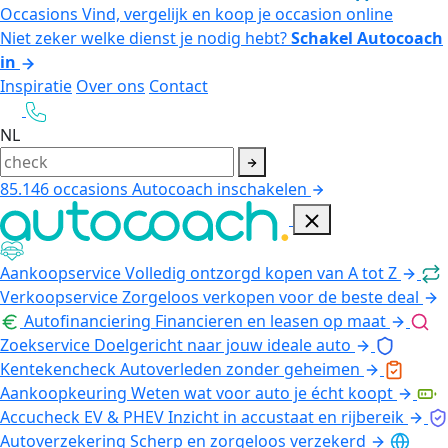
Occasions
Vind, vergelijk en koop je occasion online
Niet zeker welke dienst je nodig hebt?
Schakel Autocoach
in
Inspiratie
Over ons
Contact
NL
85.146
occasions
Autocoach inschakelen
Aankoopservice
Volledig ontzorgd kopen van A tot Z
Verkoopservice
Zorgeloos verkopen voor de beste deal
Autofinanciering
Financieren en leasen op maat
Zoekservice
Doelgericht naar jouw ideale auto
Kentekencheck
Autoverleden zonder geheimen
Aankoopkeuring
Weten wat voor auto je écht koopt
Accucheck EV & PHEV
Inzicht in accustaat en rijbereik
Autoverzekering
Scherp en zorgeloos verzekerd