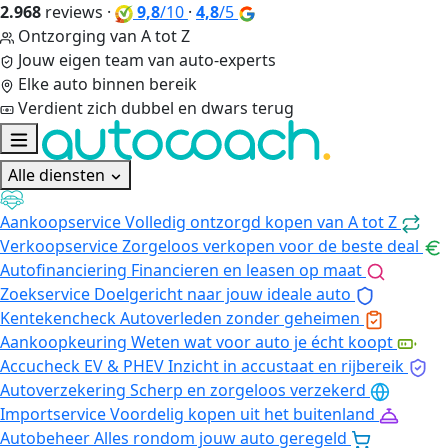
2.968
reviews
·
9,8
/10
·
4,8
/5
Ontzorging van A tot Z
Jouw eigen team van auto-experts
Elke auto binnen bereik
Verdient zich dubbel en dwars terug
Alle diensten
Aankoopservice
Volledig ontzorgd kopen van A tot Z
Verkoopservice
Zorgeloos verkopen voor de beste deal
Autofinanciering
Financieren en leasen op maat
Zoekservice
Doelgericht naar jouw ideale auto
Kentekencheck
Autoverleden zonder geheimen
Aankoopkeuring
Weten wat voor auto je écht koopt
Accucheck EV & PHEV
Inzicht in accustaat en rijbereik
Autoverzekering
Scherp en zorgeloos verzekerd
Importservice
Voordelig kopen uit het buitenland
Autobeheer
Alles rondom jouw auto geregeld