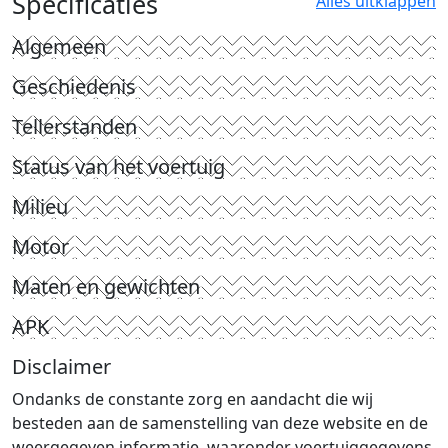
Specificaties
Alles uitklappen
Algemeen
Geschiedenis
Tellerstanden
Status van het voertuig
Milieu
Motor
Maten en gewichten
APK
Disclaimer
Ondanks de constante zorg en aandacht die wij
besteden aan de samenstelling van deze website en de
weergegeven informatie, waaronder voertuiggegevens,