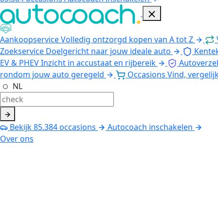
Aankoopservice
Volledig ontzorgd kopen van A tot Z
Zoekservice
Doelgericht naar jouw ideale auto
Kente
EV & PHEV
Inzicht in accustaat en rijbereik
Autoverze
rondom jouw auto geregeld
Occasions
Vind, vergelij
NL
Bekijk
85.384
occasions
Autocoach inschakelen
Over ons