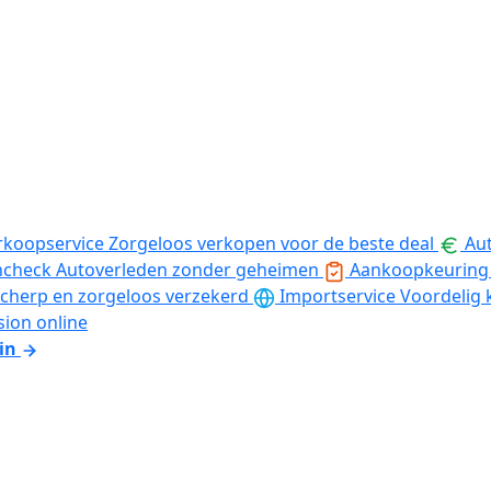
rkoopservice
Zorgeloos verkopen voor de beste deal
Aut
ncheck
Autoverleden zonder geheimen
Aankoopkeuring
cherp en zorgeloos verzekerd
Importservice
Voordelig 
sion online
in