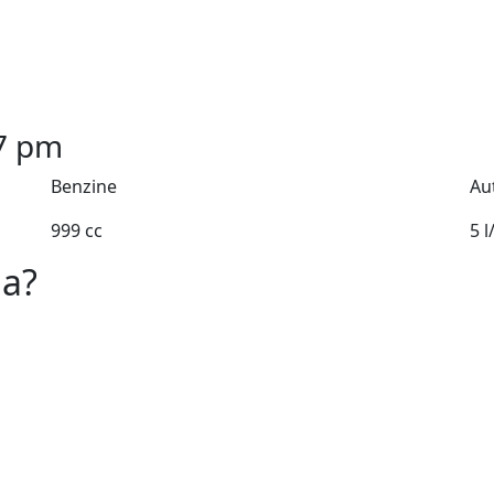
7
pm
Benzine
Au
999 cc
5 
da?