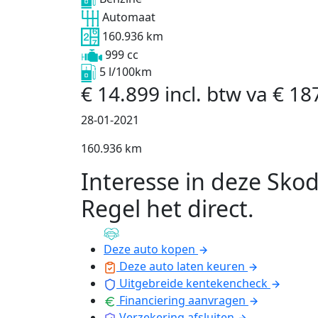
Automaat
160.936 km
999 cc
5 l/100km
€
14.899
incl. btw
va
€
18
28-01-2021
160.936 km
Interesse in deze Sko
Regel het direct
.
Deze auto kopen
Deze auto laten keuren
Uitgebreide kentekencheck
Financiering aanvragen
Verzekering afsluiten