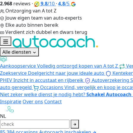
2.968
reviews
·
9,8
/10
·
4,8
/5
Ontzorging van A tot Z
Jouw eigen team van auto-experts
Elke auto binnen bereik
Verdient zich dubbel en dwars terug
Alle diensten
Aankoopservice
Volledig ontzorgd kopen van A tot Z
Ve
Zoekservice
Doelgericht naar jouw ideale auto
Kenteke
PHEV
Inzicht in accustaat en rijbereik
Autoverzekering
S
auto geregeld
Occasions
Vind, vergelijk en koop je occa
Niet zeker welke dienst je nodig hebt?
Schakel Autocoach 
Inspiratie
Over ons
Contact
NL
85.384
occasions
Autocoach inschakelen