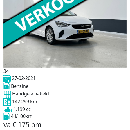
34
27-02-2021
Benzine
Handgeschakeld
142.299 km
1.199 cc
4 l/100km
va
€
175
pm