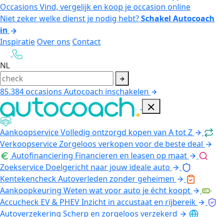
Occasions
Vind, vergelijk en koop je occasion online
Niet zeker welke dienst je nodig hebt?
Schakel Autocoach
in
Inspiratie
Over ons
Contact
NL
85.384
occasions
Autocoach inschakelen
Aankoopservice
Volledig ontzorgd kopen van A tot Z
Verkoopservice
Zorgeloos verkopen voor de beste deal
Autofinanciering
Financieren en leasen op maat
Zoekservice
Doelgericht naar jouw ideale auto
Kentekencheck
Autoverleden zonder geheimen
Aankoopkeuring
Weten wat voor auto je écht koopt
Accucheck EV & PHEV
Inzicht in accustaat en rijbereik
Autoverzekering
Scherp en zorgeloos verzekerd