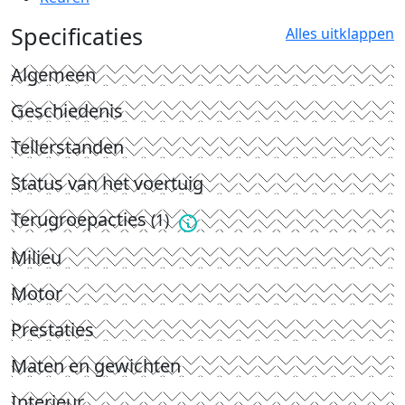
Specificaties
Alles uitklappen
Algemeen
Geschiedenis
Tellerstanden
Status van het voertuig
Terugroepacties
(1)
Milieu
Motor
Prestaties
Maten en gewichten
Interieur