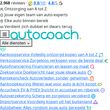
2.968
reviews
·
9,8
/10
·
4,8
/5
Ontzorging van A tot Z
Jouw eigen team van auto-experts
Elke auto binnen bereik
Verdient zich dubbel en dwars terug
Alle diensten
Aankoopservice
Volledig ontzorgd kopen van A tot Z
Verkoopservice
Zorgeloos verkopen voor de beste deal
Autofinanciering
Financieren en leasen op maat
Zoekservice
Doelgericht naar jouw ideale auto
Kentekencheck
Autoverleden zonder geheimen
Aankoopkeuring
Weten wat voor auto je écht koopt
Accucheck EV & PHEV
Inzicht in accustaat en rijbereik
Autoverzekering
Scherp en zorgeloos verzekerd
Importservice
Voordelig kopen uit het buitenland
Autobeheer
Alles rondom jouw auto geregeld