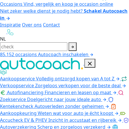
Occasions
Vind, vergelijk en koop je occasion online
Niet zeker welke dienst je nodig hebt?
Schakel Autocoach
in
Inspiratie
Over ons
Contact
NL
85.152
occasions
Autocoach inschakelen
Aankoopservice
Volledig ontzorgd kopen van A tot Z
Verkoopservice
Zorgeloos verkopen voor de beste deal
Autofinanciering
Financieren en leasen op maat
Zoekservice
Doelgericht naar jouw ideale auto
Kentekencheck
Autoverleden zonder geheimen
Aankoopkeuring
Weten wat voor auto je écht koopt
Accucheck EV & PHEV
Inzicht in accustaat en rijbereik
Autoverzekering
Scherp en zorgeloos verzekerd