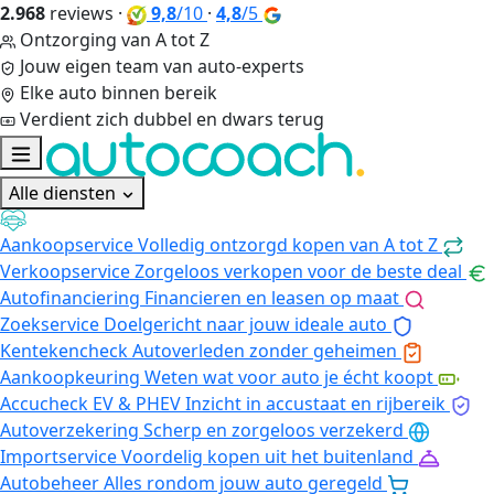
2.968
reviews
·
9,8
/10
·
4,8
/5
Ontzorging van A tot Z
Jouw eigen team van auto-experts
Elke auto binnen bereik
Verdient zich dubbel en dwars terug
Alle diensten
Aankoopservice
Volledig ontzorgd kopen van A tot Z
Verkoopservice
Zorgeloos verkopen voor de beste deal
Autofinanciering
Financieren en leasen op maat
Zoekservice
Doelgericht naar jouw ideale auto
Kentekencheck
Autoverleden zonder geheimen
Aankoopkeuring
Weten wat voor auto je écht koopt
Accucheck EV & PHEV
Inzicht in accustaat en rijbereik
Autoverzekering
Scherp en zorgeloos verzekerd
Importservice
Voordelig kopen uit het buitenland
Autobeheer
Alles rondom jouw auto geregeld