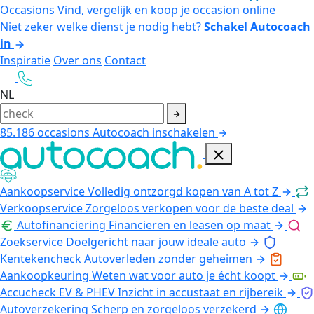
Occasions
Vind, vergelijk en koop je occasion online
Niet zeker welke dienst je nodig hebt?
Schakel Autocoach
in
Inspiratie
Over ons
Contact
NL
85.186
occasions
Autocoach inschakelen
Aankoopservice
Volledig ontzorgd kopen van A tot Z
Verkoopservice
Zorgeloos verkopen voor de beste deal
Autofinanciering
Financieren en leasen op maat
Zoekservice
Doelgericht naar jouw ideale auto
Kentekencheck
Autoverleden zonder geheimen
Aankoopkeuring
Weten wat voor auto je écht koopt
Accucheck EV & PHEV
Inzicht in accustaat en rijbereik
Autoverzekering
Scherp en zorgeloos verzekerd