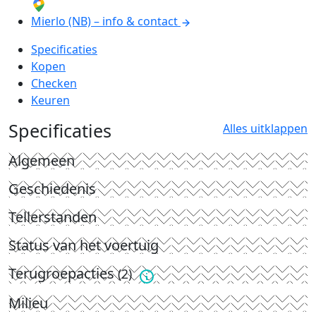
Mierlo (NB) – info & contact
Specificaties
Kopen
Checken
Keuren
Specificaties
Alles uitklappen
Algemeen
Geschiedenis
Tellerstanden
Status van het voertuig
Terugroepacties
(2)
Milieu