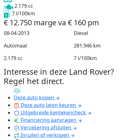
2.179 cc
7 l/100km
€
12.750
marge
va
€
160
pm
08-04-2013
Diesel
Automaat
281.946 km
2.179 cc
7 l/100km
Interesse in deze Land Rover?
Regel het direct
.
Deze auto kopen
Deze auto laten keuren
Uitgebreide kentekencheck
Financiering aanvragen
Verzekering afsluiten
Inruilen of verkopen