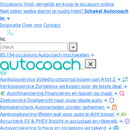
Occasions
Vind, vergelijk en koop je occasion online
Niet zeker welke dienst je nodig hebt?
Schakel Autocoach
in
Inspiratie
Over ons
Contact
NL
85.194
occasions
Autocoach inschakelen
Aankoopservice
Volledig ontzorgd kopen van A tot Z
Verkoopservice
Zorgeloos verkopen voor de beste deal
Autofinanciering
Financieren en leasen op maat
Zoekservice
Doelgericht naar jouw ideale auto
Kentekencheck
Autoverleden zonder geheimen
Aankoopkeuring
Weten wat voor auto je écht koopt
Accucheck EV & PHEV
Inzicht in accustaat en rijbereik
Autoverzekering
Scherp en zorgeloos verzekerd