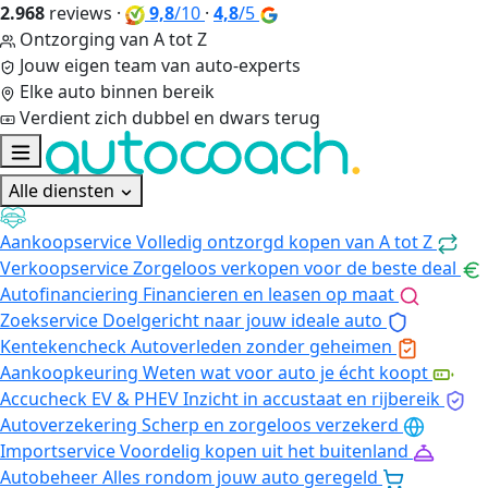
2.968
reviews
·
9,8
/10
·
4,8
/5
Ontzorging van A tot Z
Jouw eigen team van auto-experts
Elke auto binnen bereik
Verdient zich dubbel en dwars terug
Alle diensten
Aankoopservice
Volledig ontzorgd kopen van A tot Z
Verkoopservice
Zorgeloos verkopen voor de beste deal
Autofinanciering
Financieren en leasen op maat
Zoekservice
Doelgericht naar jouw ideale auto
Kentekencheck
Autoverleden zonder geheimen
Aankoopkeuring
Weten wat voor auto je écht koopt
Accucheck EV & PHEV
Inzicht in accustaat en rijbereik
Autoverzekering
Scherp en zorgeloos verzekerd
Importservice
Voordelig kopen uit het buitenland
Autobeheer
Alles rondom jouw auto geregeld