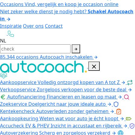
Occasions
Vind, vergelijk en koop je occasion online
Niet zeker welke dienst je nodig hebt?
Schakel Autocoach
in
Inspiratie
Over ons
Contact
NL
85.344
occasions
Autocoach inschakelen
Aankoopservice
Volledig ontzorgd kopen van A tot Z
Verkoopservice
Zorgeloos verkopen voor de beste deal
Autofinanciering
Financieren en leasen op maat
Zoekservice
Doelgericht naar jouw ideale auto
Kentekencheck
Autoverleden zonder geheimen
Aankoopkeuring
Weten wat voor auto je écht koopt
Accucheck EV & PHEV
Inzicht in accustaat en rijbereik
Autoverzekering
Scherp en zorgeloos verzekerd