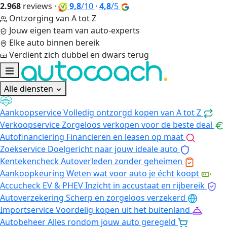
2.968
reviews
·
9,8
/10
·
4,8
/5
Ontzorging van A tot Z
Jouw eigen team van auto-experts
Elke auto binnen bereik
Verdient zich dubbel en dwars terug
Alle diensten
Aankoopservice
Volledig ontzorgd kopen van A tot Z
Verkoopservice
Zorgeloos verkopen voor de beste deal
Autofinanciering
Financieren en leasen op maat
Zoekservice
Doelgericht naar jouw ideale auto
Kentekencheck
Autoverleden zonder geheimen
Aankoopkeuring
Weten wat voor auto je écht koopt
Accucheck EV & PHEV
Inzicht in accustaat en rijbereik
Autoverzekering
Scherp en zorgeloos verzekerd
Importservice
Voordelig kopen uit het buitenland
Autobeheer
Alles rondom jouw auto geregeld