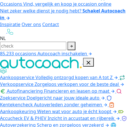
Occasions
Vind, vergelijk en koop je occasion online
Niet zeker welke dienst je nodig hebt?
Schakel Autocoach
in
Inspiratie
Over ons
Contact
NL
85.233
occasions
Autocoach inschakelen
Aankoopservice
Volledig ontzorgd kopen van A tot Z
Verkoopservice
Zorgeloos verkopen voor de beste deal
Autofinanciering
Financieren en leasen op maat
Zoekservice
Doelgericht naar jouw ideale auto
Kentekencheck
Autoverleden zonder geheimen
Aankoopkeuring
Weten wat voor auto je écht koopt
Accucheck EV & PHEV
Inzicht in accustaat en rijbereik
Autoverzekering
Scherp en zorgeloos verzekerd