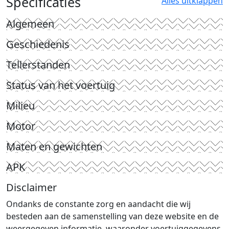
Specificaties
Alles uitklappen
Algemeen
Geschiedenis
Tellerstanden
Status van het voertuig
Milieu
Motor
Maten en gewichten
APK
Disclaimer
Ondanks de constante zorg en aandacht die wij
besteden aan de samenstelling van deze website en de
weergegeven informatie, waaronder voertuiggegevens,