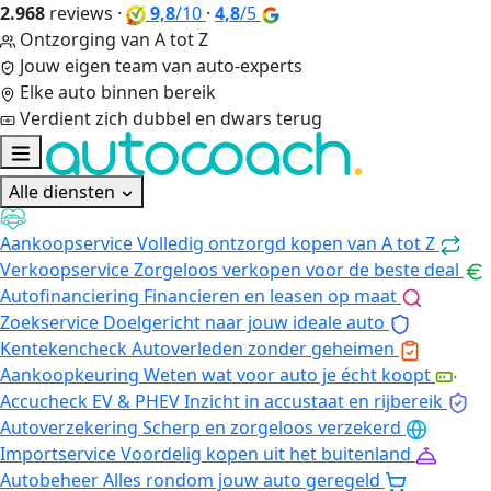
2.968
reviews
·
9,8
/10
·
4,8
/5
Ontzorging van A tot Z
Jouw eigen team van auto-experts
Elke auto binnen bereik
Verdient zich dubbel en dwars terug
Alle diensten
Aankoopservice
Volledig ontzorgd kopen van A tot Z
Verkoopservice
Zorgeloos verkopen voor de beste deal
Autofinanciering
Financieren en leasen op maat
Zoekservice
Doelgericht naar jouw ideale auto
Kentekencheck
Autoverleden zonder geheimen
Aankoopkeuring
Weten wat voor auto je écht koopt
Accucheck EV & PHEV
Inzicht in accustaat en rijbereik
Autoverzekering
Scherp en zorgeloos verzekerd
Importservice
Voordelig kopen uit het buitenland
Autobeheer
Alles rondom jouw auto geregeld