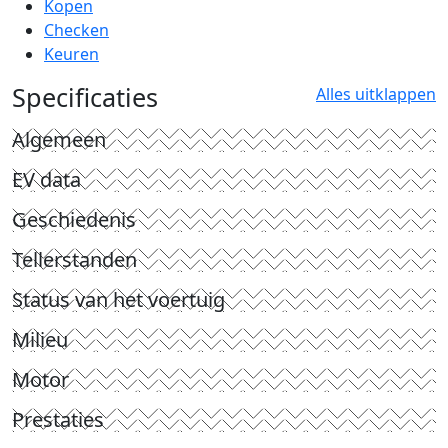
Kopen
Checken
Keuren
Specificaties
Alles uitklappen
Algemeen
EV data
Geschiedenis
Tellerstanden
Status van het voertuig
Milieu
Motor
Prestaties