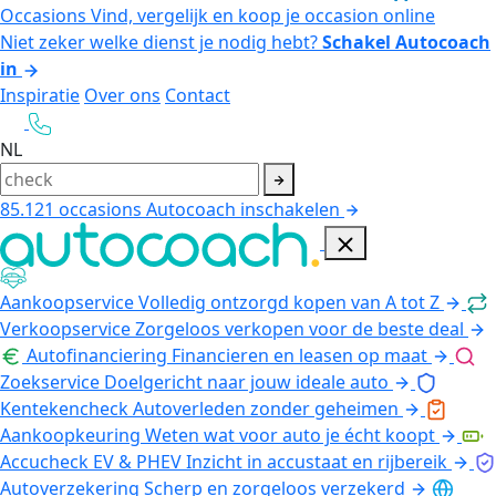
Occasions
Vind, vergelijk en koop je occasion online
Niet zeker welke dienst je nodig hebt?
Schakel Autocoach
in
Inspiratie
Over ons
Contact
NL
85.121
occasions
Autocoach inschakelen
Aankoopservice
Volledig ontzorgd kopen van A tot Z
Verkoopservice
Zorgeloos verkopen voor de beste deal
Autofinanciering
Financieren en leasen op maat
Zoekservice
Doelgericht naar jouw ideale auto
Kentekencheck
Autoverleden zonder geheimen
Aankoopkeuring
Weten wat voor auto je écht koopt
Accucheck EV & PHEV
Inzicht in accustaat en rijbereik
Autoverzekering
Scherp en zorgeloos verzekerd