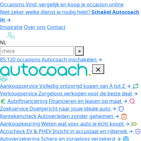
Occasions
Vind, vergelijk en koop je occasion online
Niet zeker welke dienst je nodig hebt?
Schakel Autocoach
in
Inspiratie
Over ons
Contact
NL
85.120
occasions
Autocoach inschakelen
Aankoopservice
Volledig ontzorgd kopen van A tot Z
Verkoopservice
Zorgeloos verkopen voor de beste deal
Autofinanciering
Financieren en leasen op maat
Zoekservice
Doelgericht naar jouw ideale auto
Kentekencheck
Autoverleden zonder geheimen
Aankoopkeuring
Weten wat voor auto je écht koopt
Accucheck EV & PHEV
Inzicht in accustaat en rijbereik
Autoverzekering
Scherp en zorgeloos verzekerd