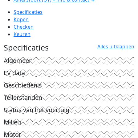
Specificaties
Kopen
Checken
Keuren
Specificaties
Alles uitklappen
Algemeen
EV data
Geschiedenis
Tellerstanden
Status van het voertuig
Milieu
Motor