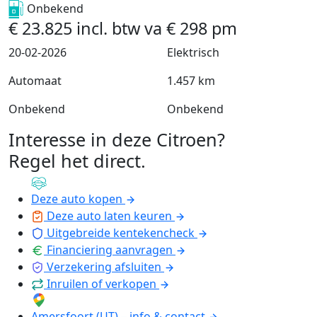
Onbekend
€
23.825
incl. btw
va
€
298
pm
20-02-2026
Elektrisch
Automaat
1.457 km
Onbekend
Onbekend
Interesse in deze Citroen?
Regel het direct
.
Deze auto kopen
Deze auto laten keuren
Uitgebreide kentekencheck
Financiering aanvragen
Verzekering afsluiten
Inruilen of verkopen
Amersfoort (UT) – info & contact