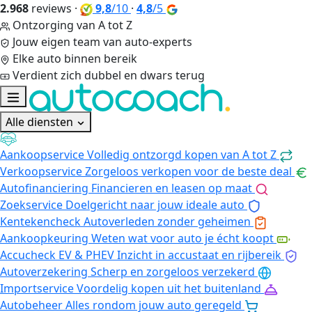
2.968
reviews
·
9,8
/10
·
4,8
/5
Ontzorging van A tot Z
Jouw eigen team van auto-experts
Elke auto binnen bereik
Verdient zich dubbel en dwars terug
Alle diensten
Aankoopservice
Volledig ontzorgd kopen van A tot Z
Verkoopservice
Zorgeloos verkopen voor de beste deal
Autofinanciering
Financieren en leasen op maat
Zoekservice
Doelgericht naar jouw ideale auto
Kentekencheck
Autoverleden zonder geheimen
Aankoopkeuring
Weten wat voor auto je écht koopt
Accucheck EV & PHEV
Inzicht in accustaat en rijbereik
Autoverzekering
Scherp en zorgeloos verzekerd
Importservice
Voordelig kopen uit het buitenland
Autobeheer
Alles rondom jouw auto geregeld