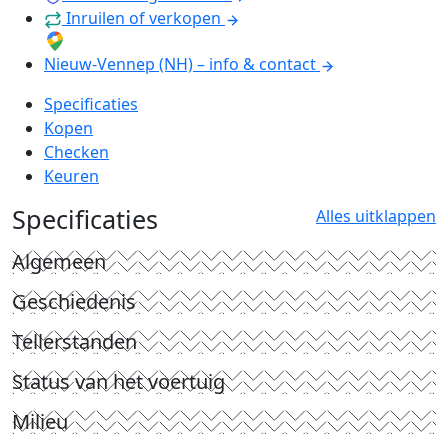
Inruilen of verkopen
Nieuw-Vennep (NH) – info & contact
Specificaties
Kopen
Checken
Keuren
Specificaties
Alles uitklappen
Algemeen
Geschiedenis
Tellerstanden
Status van het voertuig
Milieu