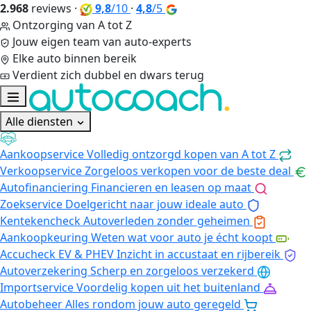
2.968
reviews
·
9,8
/10
·
4,8
/5
Ontzorging van A tot Z
Jouw eigen team van auto-experts
Elke auto binnen bereik
Verdient zich dubbel en dwars terug
Alle diensten
Aankoopservice
Volledig ontzorgd kopen van A tot Z
Verkoopservice
Zorgeloos verkopen voor de beste deal
Autofinanciering
Financieren en leasen op maat
Zoekservice
Doelgericht naar jouw ideale auto
Kentekencheck
Autoverleden zonder geheimen
Aankoopkeuring
Weten wat voor auto je écht koopt
Accucheck EV & PHEV
Inzicht in accustaat en rijbereik
Autoverzekering
Scherp en zorgeloos verzekerd
Importservice
Voordelig kopen uit het buitenland
Autobeheer
Alles rondom jouw auto geregeld