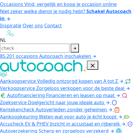
Occasions
Vind, vergelijk en koop je occasion online
Niet zeker welke dienst je nodig hebt?
Schakel Autocoach
in
Inspiratie
Over ons
Contact
NL
85.201
occasions
Autocoach inschakelen
Aankoopservice
Volledig ontzorgd kopen van A tot Z
Verkoopservice
Zorgeloos verkopen voor de beste deal
Autofinanciering
Financieren en leasen op maat
Zoekservice
Doelgericht naar jouw ideale auto
Kentekencheck
Autoverleden zonder geheimen
Aankoopkeuring
Weten wat voor auto je écht koopt
Accucheck EV & PHEV
Inzicht in accustaat en rijbereik
Autoverzekering
Scherp en zorgeloos verzekerd