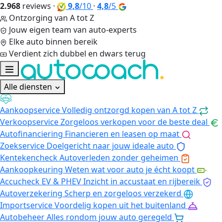
2.968
reviews
·
9,8
/10
·
4,8
/5
Ontzorging van A tot Z
Jouw eigen team van auto-experts
Elke auto binnen bereik
Verdient zich dubbel en dwars terug
Alle diensten
Aankoopservice
Volledig ontzorgd kopen van A tot Z
Verkoopservice
Zorgeloos verkopen voor de beste deal
Autofinanciering
Financieren en leasen op maat
Zoekservice
Doelgericht naar jouw ideale auto
Kentekencheck
Autoverleden zonder geheimen
Aankoopkeuring
Weten wat voor auto je écht koopt
Accucheck EV & PHEV
Inzicht in accustaat en rijbereik
Autoverzekering
Scherp en zorgeloos verzekerd
Importservice
Voordelig kopen uit het buitenland
Autobeheer
Alles rondom jouw auto geregeld