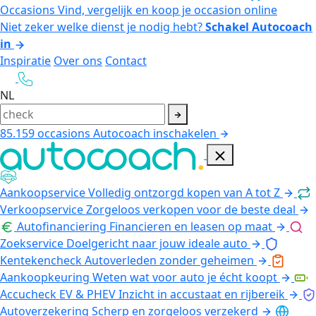
Occasions
Vind, vergelijk en koop je occasion online
Niet zeker welke dienst je nodig hebt?
Schakel Autocoach
in
Inspiratie
Over ons
Contact
NL
85.159
occasions
Autocoach inschakelen
Aankoopservice
Volledig ontzorgd kopen van A tot Z
Verkoopservice
Zorgeloos verkopen voor de beste deal
Autofinanciering
Financieren en leasen op maat
Zoekservice
Doelgericht naar jouw ideale auto
Kentekencheck
Autoverleden zonder geheimen
Aankoopkeuring
Weten wat voor auto je écht koopt
Accucheck EV & PHEV
Inzicht in accustaat en rijbereik
Autoverzekering
Scherp en zorgeloos verzekerd