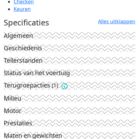
Checken
Keuren
Specificaties
Alles uitklappen
Algemeen
Geschiedenis
Tellerstanden
Status van het voertuig
Terugroepacties
(1)
Milieu
Motor
Prestaties
Maten en gewichten