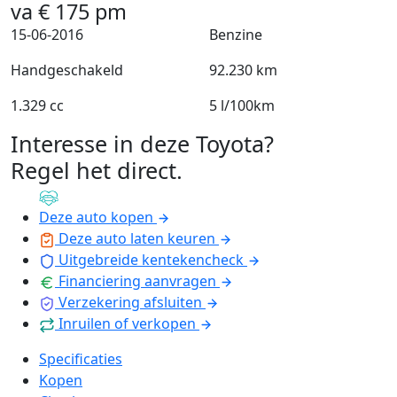
va
€
175
pm
15-06-2016
Benzine
Handgeschakeld
92.230 km
1.329 cc
5 l/100km
Interesse in deze Toyota?
Regel het direct
.
Deze auto kopen
Deze auto laten keuren
Uitgebreide kentekencheck
Financiering aanvragen
Verzekering afsluiten
Inruilen of verkopen
Specificaties
Kopen