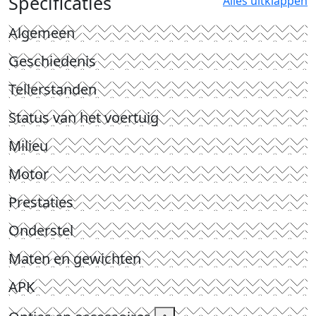
Specificaties
Alles uitklappen
Algemeen
Geschiedenis
Tellerstanden
Status van het voertuig
Milieu
Motor
Prestaties
Onderstel
Maten en gewichten
APK