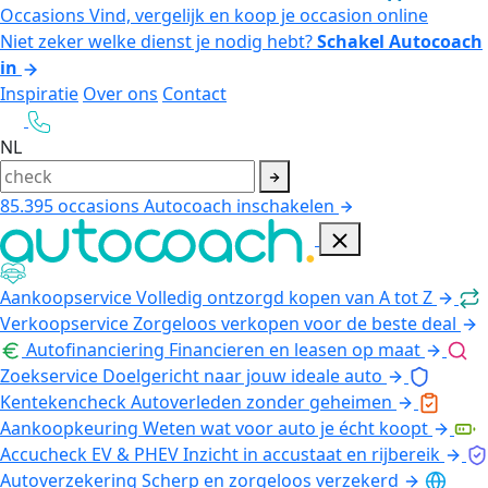
Occasions
Vind, vergelijk en koop je occasion online
Niet zeker welke dienst je nodig hebt?
Schakel Autocoach
in
Inspiratie
Over ons
Contact
NL
85.395
occasions
Autocoach inschakelen
Aankoopservice
Volledig ontzorgd kopen van A tot Z
Verkoopservice
Zorgeloos verkopen voor de beste deal
Autofinanciering
Financieren en leasen op maat
Zoekservice
Doelgericht naar jouw ideale auto
Kentekencheck
Autoverleden zonder geheimen
Aankoopkeuring
Weten wat voor auto je écht koopt
Accucheck EV & PHEV
Inzicht in accustaat en rijbereik
Autoverzekering
Scherp en zorgeloos verzekerd