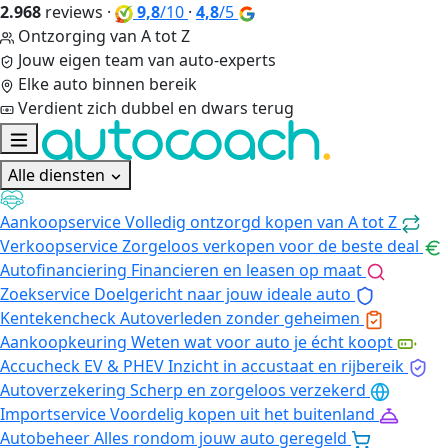
2.968
reviews
·
9,8
/10
·
4,8
/5
Ontzorging van A tot Z
Jouw eigen team van auto-experts
Elke auto binnen bereik
Verdient zich dubbel en dwars terug
Alle diensten
Aankoopservice
Volledig ontzorgd kopen van A tot Z
Verkoopservice
Zorgeloos verkopen voor de beste deal
Autofinanciering
Financieren en leasen op maat
Zoekservice
Doelgericht naar jouw ideale auto
Kentekencheck
Autoverleden zonder geheimen
Aankoopkeuring
Weten wat voor auto je écht koopt
Accucheck EV & PHEV
Inzicht in accustaat en rijbereik
Autoverzekering
Scherp en zorgeloos verzekerd
Importservice
Voordelig kopen uit het buitenland
Autobeheer
Alles rondom jouw auto geregeld