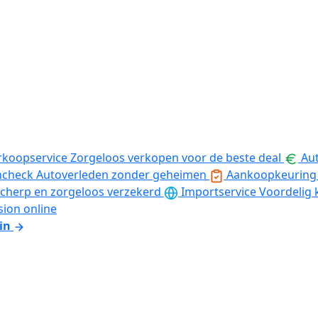
rkoopservice
Zorgeloos verkopen voor de beste deal
Aut
ncheck
Autoverleden zonder geheimen
Aankoopkeuring
cherp en zorgeloos verzekerd
Importservice
Voordelig 
sion online
in