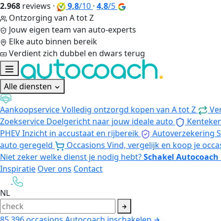
2.968
reviews
·
9,8
/10
·
4,8
/5
Ontzorging van A tot Z
Jouw eigen team van auto-experts
Elke auto binnen bereik
Verdient zich dubbel en dwars terug
Alle diensten
Aankoopservice
Volledig ontzorgd kopen van A tot Z
Ve
Zoekservice
Doelgericht naar jouw ideale auto
Kenteke
PHEV
Inzicht in accustaat en rijbereik
Autoverzekering
S
auto geregeld
Occasions
Vind, vergelijk en koop je occa
Niet zeker welke dienst je nodig hebt?
Schakel Autocoach 
Inspiratie
Over ons
Contact
NL
85.396
occasions
Autocoach inschakelen