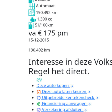
Automaat
190.492 km
1.390 cc
5 l/100km
va
€
175
pm
15-12-2015
190.492 km
Interesse in deze Vol
Regel het direct
.
Deze auto kopen
Deze auto laten keuren
Uitgebreide kentekencheck
Financiering aanvragen
Verzekering afsluiten