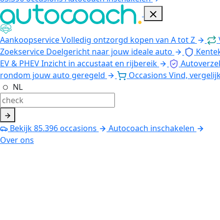
Aankoopservice
Volledig ontzorgd kopen van A tot Z
Zoekservice
Doelgericht naar jouw ideale auto
Kente
EV & PHEV
Inzicht in accustaat en rijbereik
Autoverze
rondom jouw auto geregeld
Occasions
Vind, vergelij
NL
Bekijk
85.396
occasions
Autocoach inschakelen
Over ons