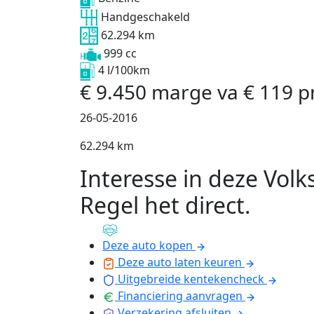
Handgeschakeld
62.294 km
999 cc
4 l/100km
€
9.450
marge
va
€
119
p
26-05-2016
62.294 km
Interesse in deze Vol
Regel het direct
.
Deze auto kopen
Deze auto laten keuren
Uitgebreide kentekencheck
Financiering aanvragen
Verzekering afsluiten