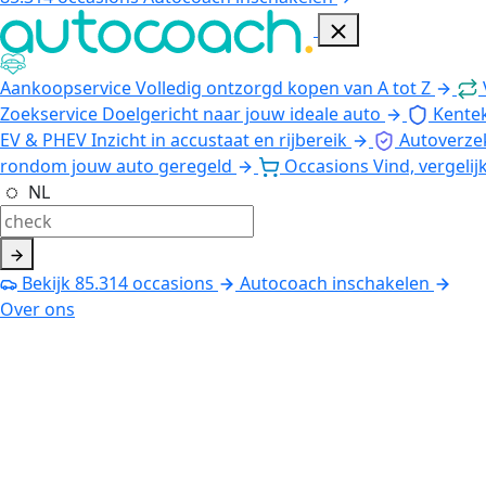
Aankoopservice
Volledig ontzorgd kopen van A tot Z
Zoekservice
Doelgericht naar jouw ideale auto
Kente
EV & PHEV
Inzicht in accustaat en rijbereik
Autoverze
rondom jouw auto geregeld
Occasions
Vind, vergelij
NL
Bekijk
85.314
occasions
Autocoach inschakelen
Over ons