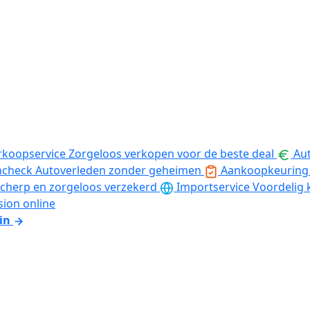
rkoopservice
Zorgeloos verkopen voor de beste deal
Aut
ncheck
Autoverleden zonder geheimen
Aankoopkeuring
cherp en zorgeloos verzekerd
Importservice
Voordelig 
sion online
in