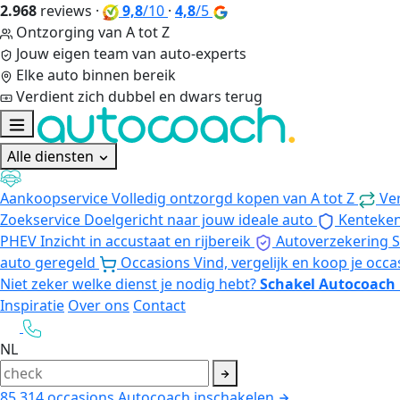
2.968
reviews
·
9,8
/10
·
4,8
/5
Ontzorging van A tot Z
Jouw eigen team van auto-experts
Elke auto binnen bereik
Verdient zich dubbel en dwars terug
Alle diensten
Aankoopservice
Volledig ontzorgd kopen van A tot Z
Ve
Zoekservice
Doelgericht naar jouw ideale auto
Kenteke
PHEV
Inzicht in accustaat en rijbereik
Autoverzekering
S
auto geregeld
Occasions
Vind, vergelijk en koop je occa
Niet zeker welke dienst je nodig hebt?
Schakel Autocoach 
Inspiratie
Over ons
Contact
NL
85.314
occasions
Autocoach inschakelen