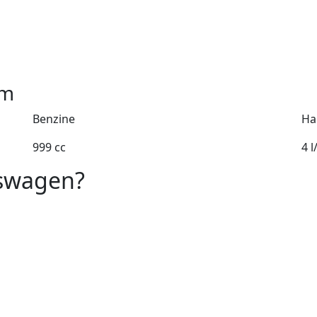
m
Benzine
Ha
999 cc
4 
kswagen?