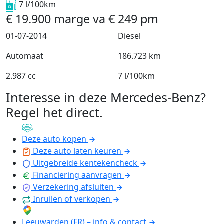
7 l/100km
€
19.900
marge
va
€
249
pm
01-07-2014
Diesel
Automaat
186.723 km
2.987 cc
7 l/100km
Interesse in deze Mercedes-Benz?
Regel het direct
.
Deze auto kopen
Deze auto laten keuren
Uitgebreide kentekencheck
Financiering aanvragen
Verzekering afsluiten
Inruilen of verkopen
Leeuwarden (FR) – info & contact