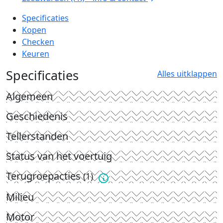
Specificaties
Kopen
Checken
Keuren
Specificaties
Alles uitklappen
Algemeen
Geschiedenis
Tellerstanden
Status van het voertuig
Terugroepacties
(1)
Milieu
Motor