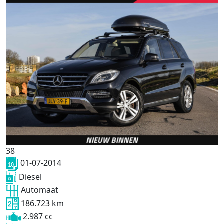
38
01-07-2014
Diesel
Automaat
186.723 km
2.987 cc