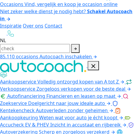
Occasions
Vind, vergelijk en koop je occasion online
Niet zeker welke dienst je nodig hebt?
Schakel Autocoach
in
Inspiratie
Over ons
Contact
NL
85.110
occasions
Autocoach inschakelen
Aankoopservice
Volledig ontzorgd kopen van A tot Z
Verkoopservice
Zorgeloos verkopen voor de beste deal
Autofinanciering
Financieren en leasen op maat
Zoekservice
Doelgericht naar jouw ideale auto
Kentekencheck
Autoverleden zonder geheimen
Aankoopkeuring
Weten wat voor auto je écht koopt
Accucheck EV & PHEV
Inzicht in accustaat en rijbereik
Autoverzekering
Scherp en zorgeloos verzekerd