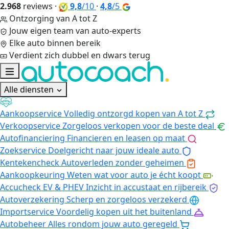
2.968
reviews
·
9,8
/10
·
4,8
/5
Ontzorging van A tot Z
Jouw eigen team van auto-experts
Elke auto binnen bereik
Verdient zich dubbel en dwars terug
Alle diensten
Aankoopservice
Volledig ontzorgd kopen van A tot Z
Verkoopservice
Zorgeloos verkopen voor de beste deal
Autofinanciering
Financieren en leasen op maat
Zoekservice
Doelgericht naar jouw ideale auto
Kentekencheck
Autoverleden zonder geheimen
Aankoopkeuring
Weten wat voor auto je écht koopt
Accucheck EV & PHEV
Inzicht in accustaat en rijbereik
Autoverzekering
Scherp en zorgeloos verzekerd
Importservice
Voordelig kopen uit het buitenland
Autobeheer
Alles rondom jouw auto geregeld