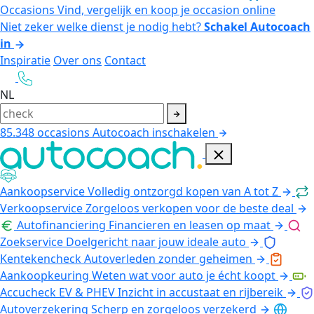
Occasions
Vind, vergelijk en koop je occasion online
Niet zeker welke dienst je nodig hebt?
Schakel Autocoach
in
Inspiratie
Over ons
Contact
NL
85.348
occasions
Autocoach inschakelen
Aankoopservice
Volledig ontzorgd kopen van A tot Z
Verkoopservice
Zorgeloos verkopen voor de beste deal
Autofinanciering
Financieren en leasen op maat
Zoekservice
Doelgericht naar jouw ideale auto
Kentekencheck
Autoverleden zonder geheimen
Aankoopkeuring
Weten wat voor auto je écht koopt
Accucheck EV & PHEV
Inzicht in accustaat en rijbereik
Autoverzekering
Scherp en zorgeloos verzekerd