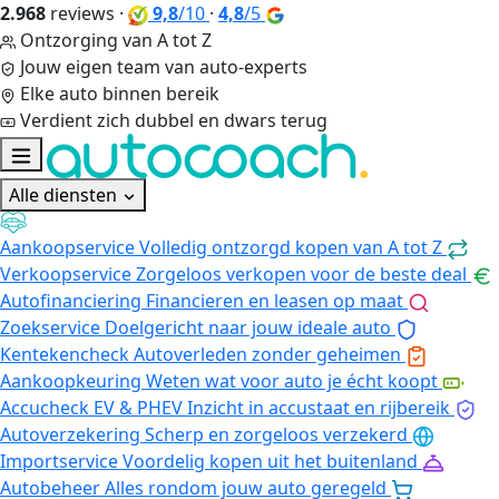
2.968
reviews
·
9,8
/10
·
4,8
/5
Ontzorging van A tot Z
Jouw eigen team van auto-experts
Elke auto binnen bereik
Verdient zich dubbel en dwars terug
Alle diensten
Aankoopservice
Volledig ontzorgd kopen van A tot Z
Verkoopservice
Zorgeloos verkopen voor de beste deal
Autofinanciering
Financieren en leasen op maat
Zoekservice
Doelgericht naar jouw ideale auto
Kentekencheck
Autoverleden zonder geheimen
Aankoopkeuring
Weten wat voor auto je écht koopt
Accucheck EV & PHEV
Inzicht in accustaat en rijbereik
Autoverzekering
Scherp en zorgeloos verzekerd
Importservice
Voordelig kopen uit het buitenland
Autobeheer
Alles rondom jouw auto geregeld