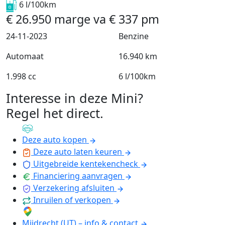
6 l/100km
€
26.950
marge
va
€
337
pm
24-11-2023
Benzine
Automaat
16.940 km
1.998 cc
6 l/100km
Interesse in deze Mini?
Regel het direct
.
Deze auto kopen
Deze auto laten keuren
Uitgebreide kentekencheck
Financiering aanvragen
Verzekering afsluiten
Inruilen of verkopen
Mijdrecht (UT) – info & contact