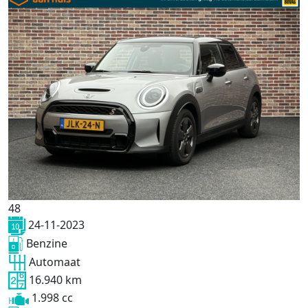
48
24-11-2023
Benzine
Automaat
16.940 km
1.998 cc