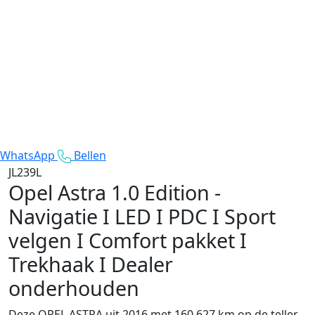
WhatsApp
Bellen
JL239L
Opel Astra
1.0 Edition -
Navigatie I LED I PDC I Sport
velgen I Comfort pakket I
Trekhaak I Dealer
onderhouden
Deze OPEL ASTRA uit 2016 met 160.627 km op de teller