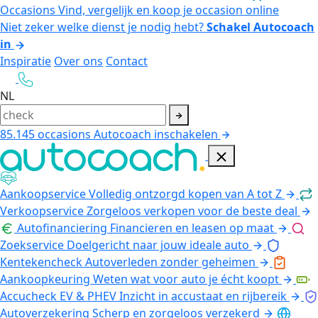
Occasions
Vind, vergelijk en koop je occasion online
Niet zeker welke dienst je nodig hebt?
Schakel Autocoach
in
Inspiratie
Over ons
Contact
NL
85.145
occasions
Autocoach inschakelen
Aankoopservice
Volledig ontzorgd kopen van A tot Z
Verkoopservice
Zorgeloos verkopen voor de beste deal
Autofinanciering
Financieren en leasen op maat
Zoekservice
Doelgericht naar jouw ideale auto
Kentekencheck
Autoverleden zonder geheimen
Aankoopkeuring
Weten wat voor auto je écht koopt
Accucheck EV & PHEV
Inzicht in accustaat en rijbereik
Autoverzekering
Scherp en zorgeloos verzekerd