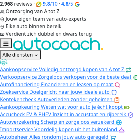
2.968
reviews
·
9,8
/10
·
4,8
/5
Ontzorging van A tot Z
Jouw eigen team van auto-experts
Elke auto binnen bereik
Verdient zich dubbel en dwars terug
Alle diensten
Aankoopservice
Volledig ontzorgd kopen van A tot Z
Verkoopservice
Zorgeloos verkopen voor de beste deal
Autofinanciering
Financieren en leasen op maat
Zoekservice
Doelgericht naar jouw ideale auto
Kentekencheck
Autoverleden zonder geheimen
Aankoopkeuring
Weten wat voor auto je écht koopt
Accucheck EV & PHEV
Inzicht in accustaat en rijbereik
Autoverzekering
Scherp en zorgeloos verzekerd
Importservice
Voordelig kopen uit het buitenland
Autobeheer
Alles rondom jouw auto geregeld