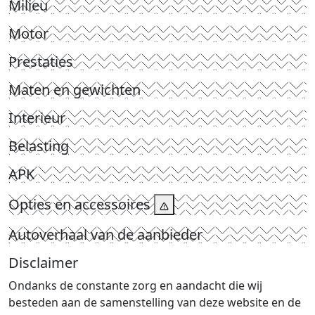
Milieu
Motor
Prestaties
Maten en gewichten
Interieur
Belasting
APK
Opties en accessoires
Autoverhaal van de aanbieder
Disclaimer
Ondanks de constante zorg en aandacht die wij
besteden aan de samenstelling van deze website en de