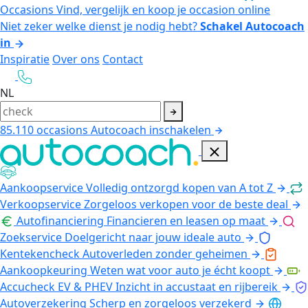
Occasions
Vind, vergelijk en koop je occasion online
Niet zeker welke dienst je nodig hebt?
Schakel Autocoach
in
Inspiratie
Over ons
Contact
NL
85.110
occasions
Autocoach inschakelen
Aankoopservice
Volledig ontzorgd kopen van A tot Z
Verkoopservice
Zorgeloos verkopen voor de beste deal
Autofinanciering
Financieren en leasen op maat
Zoekservice
Doelgericht naar jouw ideale auto
Kentekencheck
Autoverleden zonder geheimen
Aankoopkeuring
Weten wat voor auto je écht koopt
Accucheck EV & PHEV
Inzicht in accustaat en rijbereik
Autoverzekering
Scherp en zorgeloos verzekerd