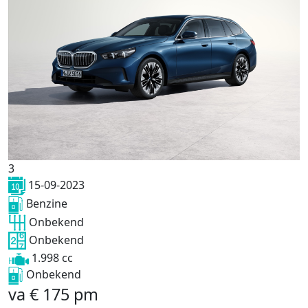
3
15-09-2023
Benzine
Onbekend
Onbekend
1.998 cc
Onbekend
va
€
175
pm