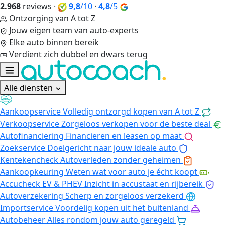
2.968
reviews
·
9,8
/10
·
4,8
/5
Ontzorging van A tot Z
Jouw eigen team van auto-experts
Elke auto binnen bereik
Verdient zich dubbel en dwars terug
Alle diensten
Aankoopservice
Volledig ontzorgd kopen van A tot Z
Verkoopservice
Zorgeloos verkopen voor de beste deal
Autofinanciering
Financieren en leasen op maat
Zoekservice
Doelgericht naar jouw ideale auto
Kentekencheck
Autoverleden zonder geheimen
Aankoopkeuring
Weten wat voor auto je écht koopt
Accucheck EV & PHEV
Inzicht in accustaat en rijbereik
Autoverzekering
Scherp en zorgeloos verzekerd
Importservice
Voordelig kopen uit het buitenland
Autobeheer
Alles rondom jouw auto geregeld