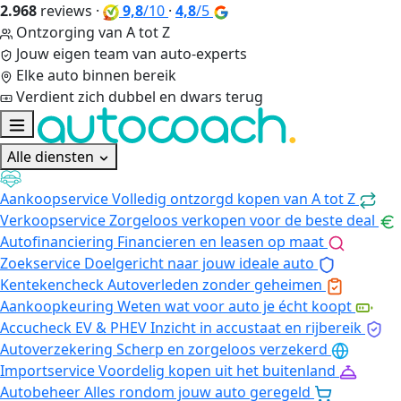
2.968
reviews
·
9,8
/10
·
4,8
/5
Ontzorging van A tot Z
Jouw eigen team van auto-experts
Elke auto binnen bereik
Verdient zich dubbel en dwars terug
Alle diensten
Aankoopservice
Volledig ontzorgd kopen van A tot Z
Verkoopservice
Zorgeloos verkopen voor de beste deal
Autofinanciering
Financieren en leasen op maat
Zoekservice
Doelgericht naar jouw ideale auto
Kentekencheck
Autoverleden zonder geheimen
Aankoopkeuring
Weten wat voor auto je écht koopt
Accucheck EV & PHEV
Inzicht in accustaat en rijbereik
Autoverzekering
Scherp en zorgeloos verzekerd
Importservice
Voordelig kopen uit het buitenland
Autobeheer
Alles rondom jouw auto geregeld