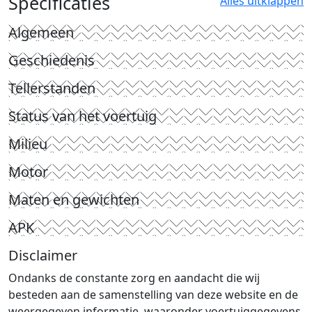
Specificaties
Alles uitklappen
Algemeen
Geschiedenis
Tellerstanden
Status van het voertuig
Milieu
Motor
Maten en gewichten
APK
Disclaimer
Ondanks de constante zorg en aandacht die wij
besteden aan de samenstelling van deze website en de
weergegeven informatie, waaronder voertuiggegevens,