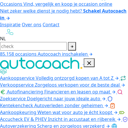
Occasions
Vind, vergelijk en koop je occasion online
Niet zeker welke dienst je nodig hebt?
Schakel Autocoach
in
Inspiratie
Over ons
Contact
NL
85.158
occasions
Autocoach inschakelen
Aankoopservice
Volledig ontzorgd kopen van A tot Z
Verkoopservice
Zorgeloos verkopen voor de beste deal
Autofinanciering
Financieren en leasen op maat
Zoekservice
Doelgericht naar jouw ideale auto
Kentekencheck
Autoverleden zonder geheimen
Aankoopkeuring
Weten wat voor auto je écht koopt
Accucheck EV & PHEV
Inzicht in accustaat en rijbereik
Autoverzekering
Scherp en zorgeloos verzekerd