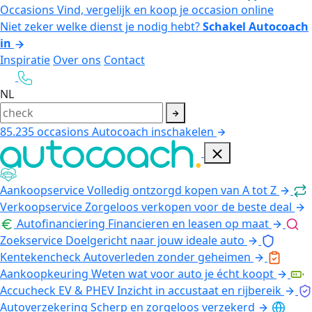
Occasions
Vind, vergelijk en koop je occasion online
Niet zeker welke dienst je nodig hebt?
Schakel Autocoach
in
Inspiratie
Over ons
Contact
NL
85.235
occasions
Autocoach inschakelen
Aankoopservice
Volledig ontzorgd kopen van A tot Z
Verkoopservice
Zorgeloos verkopen voor de beste deal
Autofinanciering
Financieren en leasen op maat
Zoekservice
Doelgericht naar jouw ideale auto
Kentekencheck
Autoverleden zonder geheimen
Aankoopkeuring
Weten wat voor auto je écht koopt
Accucheck EV & PHEV
Inzicht in accustaat en rijbereik
Autoverzekering
Scherp en zorgeloos verzekerd