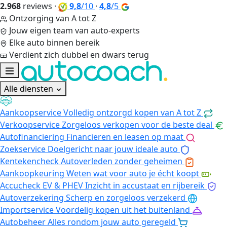
2.968
reviews
·
9,8
/10
·
4,8
/5
Ontzorging van A tot Z
Jouw eigen team van auto-experts
Elke auto binnen bereik
Verdient zich dubbel en dwars terug
Alle diensten
Aankoopservice
Volledig ontzorgd kopen van A tot Z
Verkoopservice
Zorgeloos verkopen voor de beste deal
Autofinanciering
Financieren en leasen op maat
Zoekservice
Doelgericht naar jouw ideale auto
Kentekencheck
Autoverleden zonder geheimen
Aankoopkeuring
Weten wat voor auto je écht koopt
Accucheck EV & PHEV
Inzicht in accustaat en rijbereik
Autoverzekering
Scherp en zorgeloos verzekerd
Importservice
Voordelig kopen uit het buitenland
Autobeheer
Alles rondom jouw auto geregeld