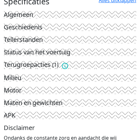
Specificaties
Alles uitklappen
Algemeen
Geschiedenis
Tellerstanden
Status van het voertuig
Terugroepacties
(1)
Milieu
Motor
Maten en gewichten
APK
Disclaimer
Ondanks de constante zorg en aandacht die wij