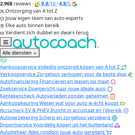
2.968
reviews
·
9,8
/10
·
4,8
/5
Ontzorging van A tot Z
Jouw eigen team van auto-experts
Elke auto binnen bereik
Verdient zich dubbel en dwars terug
Alle diensten
Aankoopservice
Volledig ontzorgd kopen van A tot Z
Verkoopservice
Zorgeloos verkopen voor de beste deal
Autofinanciering
Financieren en leasen op maat
Zoekservice
Doelgericht naar jouw ideale auto
Kentekencheck
Autoverleden zonder geheimen
Aankoopkeuring
Weten wat voor auto je écht koopt
Accucheck EV & PHEV
Inzicht in accustaat en rijbereik
Autoverzekering
Scherp en zorgeloos verzekerd
Importservice
Voordelig kopen uit het buitenland
Autobeheer
Alles rondom jouw auto geregeld