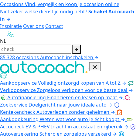
Occasions
Vind, vergelijk en koop je occasion online
Niet zeker welke dienst je nodig hebt?
Schakel Autocoach
in
Inspiratie
Over ons
Contact
NL
85.328
occasions
Autocoach inschakelen
Aankoopservice
Volledig ontzorgd kopen van A tot Z
Verkoopservice
Zorgeloos verkopen voor de beste deal
Autofinanciering
Financieren en leasen op maat
Zoekservice
Doelgericht naar jouw ideale auto
Kentekencheck
Autoverleden zonder geheimen
Aankoopkeuring
Weten wat voor auto je écht koopt
Accucheck EV & PHEV
Inzicht in accustaat en rijbereik
Autoverzekering
Scherp en zorgeloos verzekerd