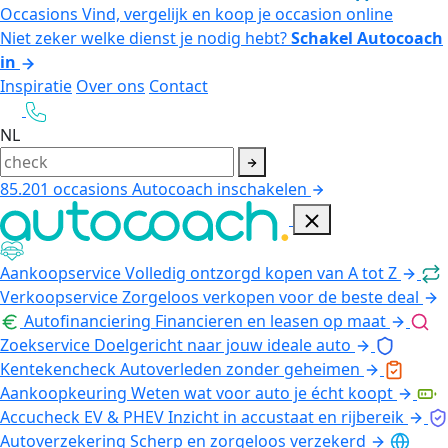
Occasions
Vind, vergelijk en koop je occasion online
Niet zeker welke dienst je nodig hebt?
Schakel Autocoach
in
Inspiratie
Over ons
Contact
NL
85.201
occasions
Autocoach inschakelen
Aankoopservice
Volledig ontzorgd kopen van A tot Z
Verkoopservice
Zorgeloos verkopen voor de beste deal
Autofinanciering
Financieren en leasen op maat
Zoekservice
Doelgericht naar jouw ideale auto
Kentekencheck
Autoverleden zonder geheimen
Aankoopkeuring
Weten wat voor auto je écht koopt
Accucheck EV & PHEV
Inzicht in accustaat en rijbereik
Autoverzekering
Scherp en zorgeloos verzekerd