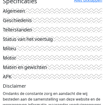
Specificaties
Alles uitklappen
Algemeen
Geschiedenis
Tellerstanden
Status van het voertuig
Milieu
Motor
Maten en gewichten
APK
Disclaimer
Ondanks de constante zorg en aandacht die wij
besteden aan de samenstelling van deze website en de
weergegeven informatie, waaronder voertuiggegevens,