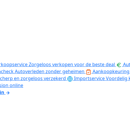
rkoopservice
Zorgeloos verkopen voor de beste deal
Aut
ncheck
Autoverleden zonder geheimen
Aankoopkeuring
cherp en zorgeloos verzekerd
Importservice
Voordelig 
sion online
in