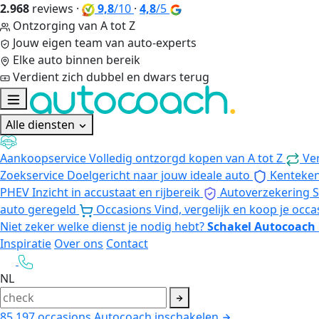
2.968
reviews
·
9,8
/10
·
4,8
/5
Ontzorging van A tot Z
Jouw eigen team van auto-experts
Elke auto binnen bereik
Verdient zich dubbel en dwars terug
Alle diensten
Aankoopservice
Volledig ontzorgd kopen van A tot Z
Ve
Zoekservice
Doelgericht naar jouw ideale auto
Kenteke
PHEV
Inzicht in accustaat en rijbereik
Autoverzekering
S
auto geregeld
Occasions
Vind, vergelijk en koop je occa
Niet zeker welke dienst je nodig hebt?
Schakel Autocoach 
Inspiratie
Over ons
Contact
NL
85.197
occasions
Autocoach inschakelen