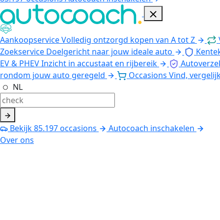
Aankoopservice
Volledig ontzorgd kopen van A tot Z
Zoekservice
Doelgericht naar jouw ideale auto
Kente
EV & PHEV
Inzicht in accustaat en rijbereik
Autoverze
rondom jouw auto geregeld
Occasions
Vind, vergelij
NL
Bekijk
85.197
occasions
Autocoach inschakelen
Over ons