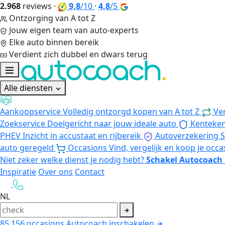
2.968
reviews
·
9,8
/10
·
4,8
/5
Ontzorging van A tot Z
Jouw eigen team van auto-experts
Elke auto binnen bereik
Verdient zich dubbel en dwars terug
Alle diensten
Aankoopservice
Volledig ontzorgd kopen van A tot Z
Ve
Zoekservice
Doelgericht naar jouw ideale auto
Kenteke
PHEV
Inzicht in accustaat en rijbereik
Autoverzekering
S
auto geregeld
Occasions
Vind, vergelijk en koop je occa
Niet zeker welke dienst je nodig hebt?
Schakel Autocoach 
Inspiratie
Over ons
Contact
NL
85.156
occasions
Autocoach inschakelen