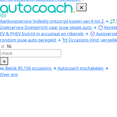
Aankoopservice
Volledig ontzorgd kopen van A tot Z
Zoekservice
Doelgericht naar jouw ideale auto
Kente
EV & PHEV
Inzicht in accustaat en rijbereik
Autoverze
rondom jouw auto geregeld
Occasions
Vind, vergelij
NL
Bekijk
85.156
occasions
Autocoach inschakelen
Over ons