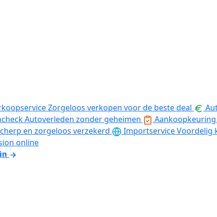
rkoopservice
Zorgeloos verkopen voor de beste deal
Aut
ncheck
Autoverleden zonder geheimen
Aankoopkeuring
cherp en zorgeloos verzekerd
Importservice
Voordelig 
sion online
in