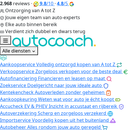
2.968
reviews
·
9,8
/10
·
4,8
/5
Ontzorging van A tot Z
Jouw eigen team van auto-experts
Elke auto binnen bereik
Verdient zich dubbel en dwars terug
Alle diensten
Aankoopservice
Volledig ontzorgd kopen van A tot Z
Verkoopservice
Zorgeloos verkopen voor de beste deal
Autofinanciering
Financieren en leasen op maat
Zoekservice
Doelgericht naar jouw ideale auto
Kentekencheck
Autoverleden zonder geheimen
Aankoopkeuring
Weten wat voor auto je écht koopt
Accucheck EV & PHEV
Inzicht in accustaat en rijbereik
Autoverzekering
Scherp en zorgeloos verzekerd
Importservice
Voordelig kopen uit het buitenland
Autobeheer
Alles rondom jouw auto geregeld