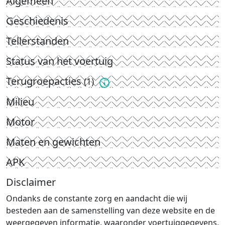
Algemeen
Geschiedenis
Tellerstanden
Status van het voertuig
Terugroepacties
(1)
Milieu
Motor
Maten en gewichten
APK
Disclaimer
Ondanks de constante zorg en aandacht die wij
besteden aan de samenstelling van deze website en de
weergegeven informatie, waaronder voertuiggegevens,