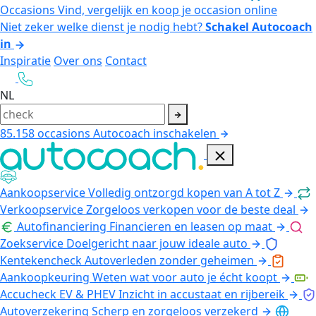
Occasions
Vind, vergelijk en koop je occasion online
Niet zeker welke dienst je nodig hebt?
Schakel Autocoach
in
Inspiratie
Over ons
Contact
NL
85.158
occasions
Autocoach inschakelen
Aankoopservice
Volledig ontzorgd kopen van A tot Z
Verkoopservice
Zorgeloos verkopen voor de beste deal
Autofinanciering
Financieren en leasen op maat
Zoekservice
Doelgericht naar jouw ideale auto
Kentekencheck
Autoverleden zonder geheimen
Aankoopkeuring
Weten wat voor auto je écht koopt
Accucheck EV & PHEV
Inzicht in accustaat en rijbereik
Autoverzekering
Scherp en zorgeloos verzekerd