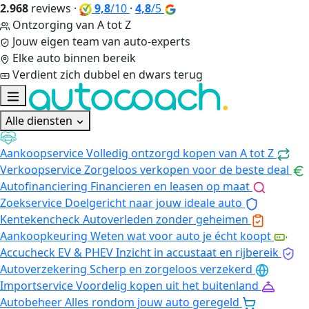
2.968
reviews
·
9,8
/10
·
4,8
/5
Ontzorging van A tot Z
Jouw eigen team van auto-experts
Elke auto binnen bereik
Verdient zich dubbel en dwars terug
Alle diensten
Aankoopservice
Volledig ontzorgd kopen van A tot Z
Verkoopservice
Zorgeloos verkopen voor de beste deal
Autofinanciering
Financieren en leasen op maat
Zoekservice
Doelgericht naar jouw ideale auto
Kentekencheck
Autoverleden zonder geheimen
Aankoopkeuring
Weten wat voor auto je écht koopt
Accucheck EV & PHEV
Inzicht in accustaat en rijbereik
Autoverzekering
Scherp en zorgeloos verzekerd
Importservice
Voordelig kopen uit het buitenland
Autobeheer
Alles rondom jouw auto geregeld