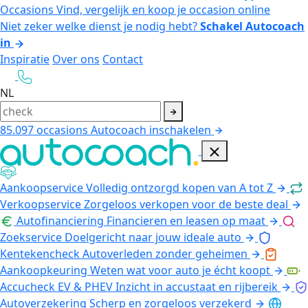
Occasions
Vind, vergelijk en koop je occasion online
Niet zeker welke dienst je nodig hebt?
Schakel Autocoach
in
Inspiratie
Over ons
Contact
NL
85.097
occasions
Autocoach inschakelen
Aankoopservice
Volledig ontzorgd kopen van A tot Z
Verkoopservice
Zorgeloos verkopen voor de beste deal
Autofinanciering
Financieren en leasen op maat
Zoekservice
Doelgericht naar jouw ideale auto
Kentekencheck
Autoverleden zonder geheimen
Aankoopkeuring
Weten wat voor auto je écht koopt
Accucheck EV & PHEV
Inzicht in accustaat en rijbereik
Autoverzekering
Scherp en zorgeloos verzekerd