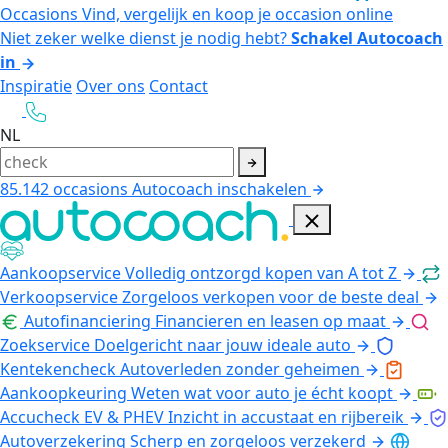
Occasions
Vind, vergelijk en koop je occasion online
Niet zeker welke dienst je nodig hebt?
Schakel Autocoach
in
Inspiratie
Over ons
Contact
NL
85.142
occasions
Autocoach inschakelen
Aankoopservice
Volledig ontzorgd kopen van A tot Z
Verkoopservice
Zorgeloos verkopen voor de beste deal
Autofinanciering
Financieren en leasen op maat
Zoekservice
Doelgericht naar jouw ideale auto
Kentekencheck
Autoverleden zonder geheimen
Aankoopkeuring
Weten wat voor auto je écht koopt
Accucheck EV & PHEV
Inzicht in accustaat en rijbereik
Autoverzekering
Scherp en zorgeloos verzekerd