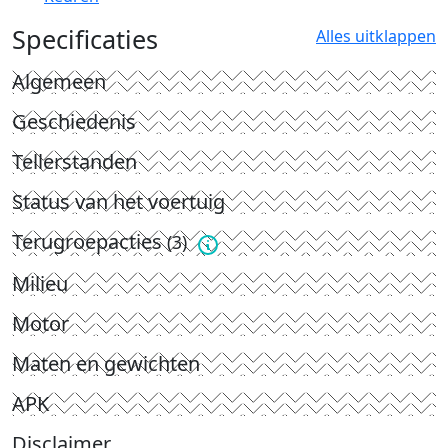
Specificaties
Alles uitklappen
Algemeen
Geschiedenis
Tellerstanden
Status van het voertuig
Terugroepacties
(3)
Milieu
Motor
Maten en gewichten
APK
Disclaimer