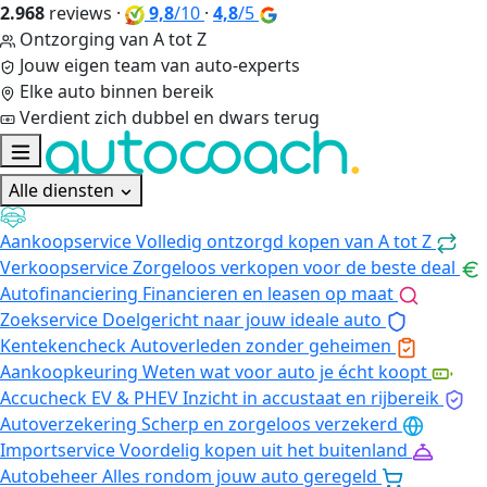
2.968
reviews
·
9,8
/10
·
4,8
/5
Ontzorging van A tot Z
Jouw eigen team van auto-experts
Elke auto binnen bereik
Verdient zich dubbel en dwars terug
Alle diensten
Aankoopservice
Volledig ontzorgd kopen van A tot Z
Verkoopservice
Zorgeloos verkopen voor de beste deal
Autofinanciering
Financieren en leasen op maat
Zoekservice
Doelgericht naar jouw ideale auto
Kentekencheck
Autoverleden zonder geheimen
Aankoopkeuring
Weten wat voor auto je écht koopt
Accucheck EV & PHEV
Inzicht in accustaat en rijbereik
Autoverzekering
Scherp en zorgeloos verzekerd
Importservice
Voordelig kopen uit het buitenland
Autobeheer
Alles rondom jouw auto geregeld